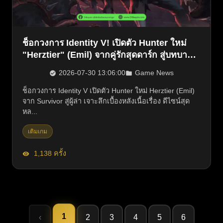
ช็อกวงการ Identity V! เปิดตัว Hunter ใหม่
"Herztier" (Emil) จากคู่รักสุดดาร์ก สู่บทบาทผู้
ล่าสายสยอง!
2026-07-30 13:06:00
Game News
ช็อกวงการ Identity V เปิดตัว Hunter ใหม่ Herztier (Emil)
จาก Survivor สู่ผู้ล่า เจาะลึกเบื้องหลังเนื้อเรื่อง ดีไซน์สุด
หล...
เติมเกม
1,138 ครั้ง
1
‹
2
3
4
5
6