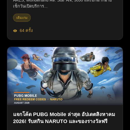
ARES, Wonderland Re: Star Ark, JoJo และอีกมากมาย
เช็กวันเปิดบริการ...
เติมเกม
64 ครั้ง
แจกโค้ด PUBG Mobile ล่าสุด อัปเดตสิงหาคม
2026! รับสกิน NARUTO และของรางวัลฟรี