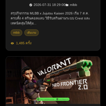
Diamond ที่สุด
2026-07-31 18:29:00
mlbb
สรุปกิจกรรม MLBB x Jujutsu Kaisen 2026 เริ่ม 7 ส.ค.
ครบทั้ง 4 สกินคอลแลบ วิธีรับสกินผ่านระบบ Crest และ
เทคนิคสุ่มให้คุ้ม...
mlbb
เติมเกม
1,485 ครั้ง