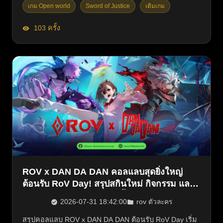
เกม Open world
Sword of Justice
เติมเกม
103 ครั้ง
ROV x DAN DA DAN คอลแลบสุดยิ่งใหญ่
ต้อนรับ RoV Day! สรุปสกินใหม่ กิจกรรม และ
ของแจกฟรีตลอดสิงหาคมนี้
2026-07-31 18:42:00
rov ตัวละคร
สรุปคอลแลบ ROV x DAN DA DAN ต้อนรับ RoV Day เริ่ม