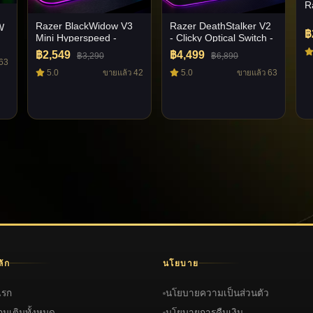
R
Razer BlackWidow V3
Razer DeathStalker V2
W
฿
Mini Hyperspeed -
- Clicky Optical Switch -
Yellow Switch - US
US
฿2,549
฿4,499
฿3,290
฿6,890
 63
5.0
ขายแล้ว 42
5.0
ขายแล้ว 63
ลัก
นโยบาย
แรก
นโยบายความเป็นส่วนตัว
กมเติมทั้งหมด
นโยบายการคืนเงิน