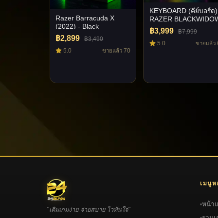
KEYBOARD (คีย์บอร์ด)
Razer Barracuda X
RAZER BLACKWIDO
(2022) - Black
V4 PRO (RAZER
฿3,999
฿7,999
GREEN SWITCH)
฿2,899
฿3,490
(RAZER CHROMA
5.0
ขายแล้ว
5.0
ขายแล้ว 70
RGB) (EN)
เมนูห
หน้า
"เติมเกมง่าย จ่ายสบาย ไวทันใจ"
รวมเ