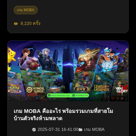
เกม MOBA
8,220 ครั้ง
เกม MOBA คืออะไร พร้อมรวมเกมที่สายโม
บ้านตัวจริงห้ามพลาด
2025-07-31 16:41:00
เกม MOBA