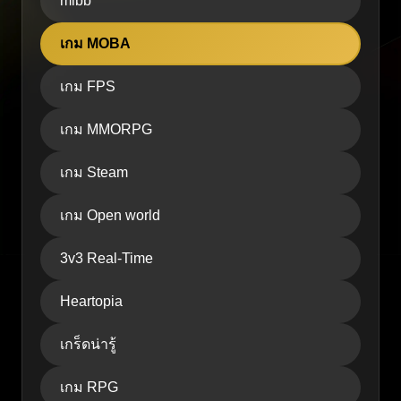
mlbb
เกม MOBA
เกม FPS
เกม MMORPG
เกม Steam
เกม Open world
3v3 Real-Time
Heartopia
เกร็ดน่ารู้
เกม RPG