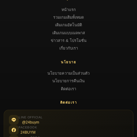
หน้าแรก
รวมเกมเติมทั้งหมด
เติมเกมอัตโนมัติ
เติมเกมแบบเมลพาส
ข่าวสาร & โปรโมชั่น
เกี่ยวกับเรา
นโยบาย
นโยบายความเป็นส่วนตัว
นโยบายการคืนเงิน
ติดต่อเรา
ติดต่อเรา
LINE OFFICIAL
@24buym
FACEBOOK
24BUYM