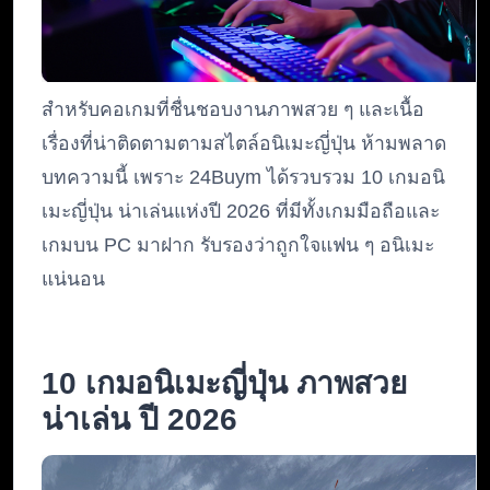
สำหรับคอเกมที่ชื่นชอบงานภาพสวย ๆ และเนื้อ
เรื่องที่น่าติดตามตามสไตล์อนิเมะญี่ปุ่น ห้ามพลาด
บทความนี้ เพราะ 24Buym ได้รวบรวม 10 เกมอนิ
เมะญี่ปุ่น น่าเล่นแห่งปี 2026 ที่มีทั้งเกมมือถือและ
เกมบน PC มาฝาก รับรองว่าถูกใจแฟน ๆ อนิเมะ
แน่นอน
10 เกมอนิเมะญี่ปุ่น ภาพสวย
น่าเล่น ปี 2026