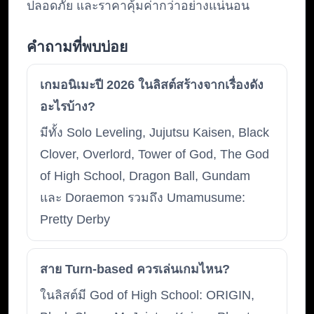
ปลอดภัย และราคาคุ้มค่ากว่าอย่างแน่นอน
คำถามที่พบบ่อย
เกมอนิเมะปี 2026 ในลิสต์สร้างจากเรื่องดัง
อะไรบ้าง?
มีทั้ง Solo Leveling, Jujutsu Kaisen, Black
Clover, Overlord, Tower of God, The God
of High School, Dragon Ball, Gundam
และ Doraemon รวมถึง Umamusume:
Pretty Derby
สาย Turn-based ควรเล่นเกมไหน?
ในลิสต์มี God of High School: ORIGIN,