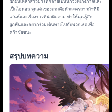
ฝึกฝนเหล่าสาวม้าให้กลายเป็นนักวิ่งที่เก่งกาจและ
เป็นไอดอล จุดเด่นของเกมคือตัวละครสาวม้าที่มี
เสน่ห์และเรื่องราวที่น่าติดตาม ทำให้คุณรู้สึก
ผูกพันและอยากร่วมเดินทางไปกับพวกเธอเพื่อ
คว้าชัยชนะ
สรุปบทความ