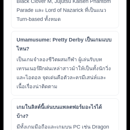
Black Clover M, Jujutsu Kaisen Phantom
Parade และ Lord of Nazarick ที่เป็นแนว
Turn-based ทั้งหมด
Umamusume: Pretty Derby เป็นเกมแบบ
ไหน?
เป็นเกมจำลองชีวิตผสมกีฬา ผู้เล่นรับบท
เทรนเนอร์ฝึกฝนเหล่าสาวม้าให้เป็นทั้งนักวิ่ง
และไอดอล จุดเด่นคือตัวละครมีเสน่ห์และ
เนื้อเรื่องน่าติดตาม
เกมในลิสต์นี้เล่นบนแพลตฟอร์มอะไรได้
บ้าง?
มีทั้งเกมมือถือและเกมบน PC เช่น Dragon