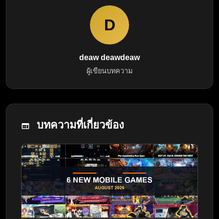
D
deaw deawdeaw
ผู้เขียนบทความ
บทความที่เกี่ยวข้อง