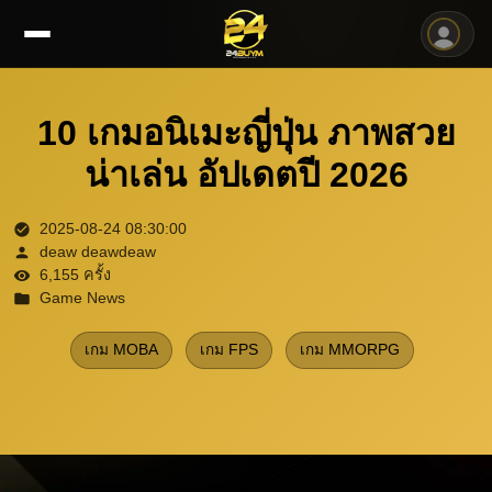
10 เกมอนิเมะญี่ปุ่น ภาพสวย
น่าเล่น อัปเดตปี 2026
2025-08-24 08:30:00
deaw deawdeaw
6,155 ครั้ง
Game News
เกม MOBA
เกม FPS
เกม MMORPG