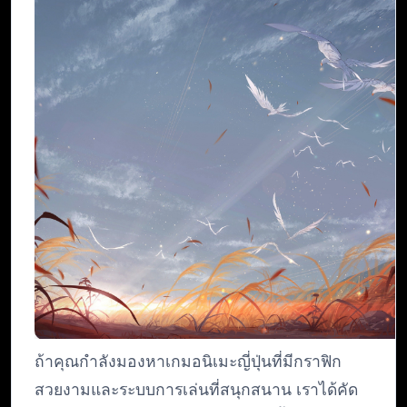
ถ้าคุณกำลังมองหาเกมอนิเมะญี่ปุ่นที่มีกราฟิก
สวยงามและระบบการเล่นที่สนุกสนาน เราได้คัด