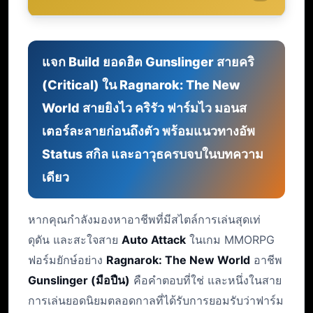
แจก Build ยอดฮิต Gunslinger สายคริ
(Critical) ใน Ragnarok: The New
World สายยิงไว คริรัว ฟาร์มไว มอนส
เตอร์ละลายก่อนถึงตัว พร้อมแนวทางอัพ
Status สกิล และอาวุธครบจบในบทความ
เดียว
หากคุณกำลังมองหาอาชีพที่มีสไตล์การเล่นสุดเท่
ดุดัน และสะใจสาย
Auto Attack
ในเกม MMORPG
ฟอร์มยักษ์อย่าง
Ragnarok: The New World
อาชีพ
Gunslinger (มือปืน)
คือคำตอบที่ใช่ และหนึ่งในสาย
การเล่นยอดนิยมตลอดกาลที่ได้รับการยอมรับว่าฟาร์ม