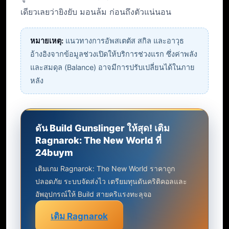
เดียวเลยว่ายิงยับ มอนล้ม ก่อนถึงตัวแน่นอน
หมายเหตุ:
แนวทางการอัพสเตตัส สกิล และอาวุธ
อ้างอิงจากข้อมูลช่วงเปิดให้บริการช่วงแรก ซึ่งค่าพลัง
และสมดุล (Balance) อาจมีการปรับเปลี่ยนได้ในภาย
หลัง
ดัน Build Gunslinger ให้สุด! เติม
Ragnarok: The New World ที่
24buym
เติมเกม Ragnarok: The New World ราคาถูก
ปลอดภัย ระบบจัดส่งไว เตรียมทุนดันคริติคอลและ
อัพอุปกรณ์ให้ Build สายคริแรงทะลุจอ
เติม Ragnarok