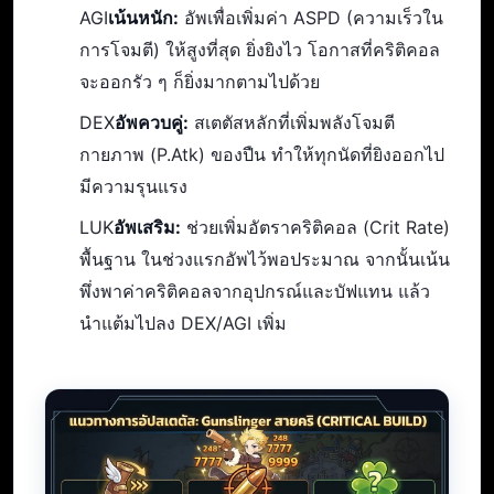
AGI
เน้นหนัก:
อัพเพื่อเพิ่มค่า ASPD (ความเร็วใน
การโจมตี) ให้สูงที่สุด ยิ่งยิงไว โอกาสที่คริติคอล
จะออกรัว ๆ ก็ยิ่งมากตามไปด้วย
DEX
อัพควบคู่:
สเตตัสหลักที่เพิ่มพลังโจมตี
กายภาพ (P.Atk) ของปืน ทำให้ทุกนัดที่ยิงออกไป
มีความรุนแรง
LUK
อัพเสริม:
ช่วยเพิ่มอัตราคริติคอล (Crit Rate)
พื้นฐาน ในช่วงแรกอัพไว้พอประมาณ จากนั้นเน้น
พึ่งพาค่าคริติคอลจากอุปกรณ์และบัฟแทน แล้ว
นำแต้มไปลง DEX/AGI เพิ่ม