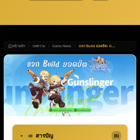
หน้าหลัก
บทความ
Game News
แจก Build ยอดฮิต: Gunslinger สายคริ Ragnarok: The New World ยิงเร็ว แรงทะลุจอ มอนสเตอร์ละลาย!
สารบัญ
(6)