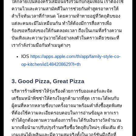
ให้กลายเป็นห้องครัวเสมือนจริงร่วมกับกลุ่มเพื่อน เราต้องใช้
ความไวและความสามัคคีในการช่วยกันทำสูตรอาหารให้
สำเร็จทันเวลาที่กำหนด โดยความท้าทายอยู่ที่วัตถุดิบของ
แต่ละคนจะมีไม่เหมือนกัน ทำให้ต้องมีการสื่อสารเพื่อ
ร้องขอหรือส่งของให้กันตลอดเวลา ถือเป็นเกมที่สร้างความ
บันเทิงและความวุ่นวายได้อย่างลงตัวในคราวเดียวขณะที่
เรากำลังร่วมมือกันทำเมนูต่างๆ
IOS 
https://apps.apple.com/th/app/family-style-co-
op-kitchen/id1484208629?l=th
3. Good Pizza, Great Pizza
บริหารร้านพิซซ่าให้รุ่งเรืองด้วยการรับออเดอร์และจัด
เตรียมหน้าพิซซ่าให้ตรงใจลูกค้ามากที่สุด เราจะได้พบกับ
ผู้คนที่หลากหลายซึ่งบางครั้งอาจมาพร้อมคำสั่งซื้อสุดพิเศษ
ที่ต้องใช้ความละเอียดรอบคอบในการอ่านข้อมูล หากเรา
ทำได้ถูกต้องตามความต้องการก็จะได้รับเงินรางวัลจำนวน
มากเพื่อนำมาปรับปรุงร้านหรือซื้อวัตถุดิบใหม่ๆ เพิ่มเติม ตัว
เกมเล่นได้เพลินและมีความสมจริงทั้งในเวอร์ชันมือถือที่