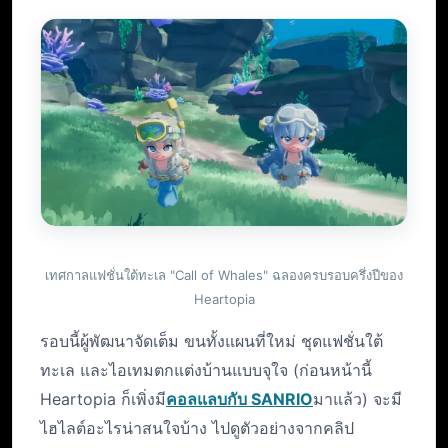
เทศกาลแฟชั่นใต้ทะเล "Call of Whales" ฉลองครบรอบครึ่งปีของ
Heartopia
รอบนี้ผู้พัฒนาจัดเต็ม ขนทั้งแผนที่ใหม่ ชุดแฟชั่นใต้
ทะเล และไอเทมตกแต่งบ้านแบบจุใจ (ก่อนหน้านี้
Heartopia ก็เพิ่งมี
คอลแลบกับ SANRIO
มาแล้ว) จะมี
ไฮไลต์อะไรน่าสนใจบ้าง ไปดูตัวอย่างจากคลิป