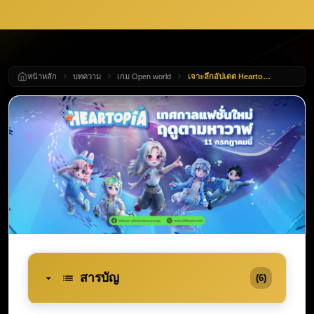
หน้าหลัก
บทความ
เกม Open world
เจาะลึกอัปเดต Heartopia ครึ่งปี! เปิดตัวเทศกาลแฟชั่นใหม่ "ฤดูตามหาปลาวาฬ" แจกโค้ดฟรี Moonlight Crystal!
สารบัญ
(6)