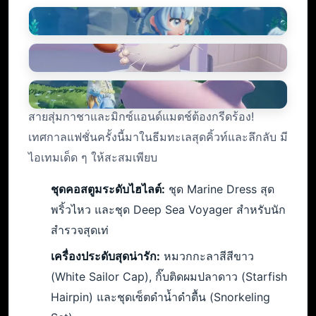
สายสุ่มกาชาและมิกซ์แอนด์แมตช์ต้องกรีดร้อง!
เทศกาลแฟชั่นครั้งนี้มาในธีมทะเลสุดคิ้วท์และลึกลับ มี
ไอเทมเด็ด ๆ ให้สะสมเพียบ
ชุดคอสตูมระดับไฮไลต์:
ชุด Marine Dress สุด
พริ้วไหว และชุด Deep Sea Voyager สำหรับนัก
สำรวจสุดเท่
เครื่องประดับสุดน่ารัก:
หมวกกะลาสีสีขาว
(White Sailor Cap), กิ๊บติดผมปลาดาว (Starfish
Hairpin) และชุดเซ็ตดำน้ำดำตื้น (Snorkeling