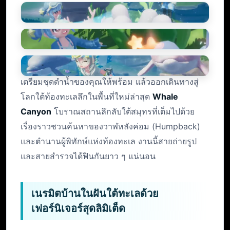
เตรียมชุดดำน้ำของคุณให้พร้อม แล้วออกเดินทางสู่
โลกใต้ท้องทะเลลึกในพื้นที่ใหม่ล่าสุด
Whale
Canyon
โบราณสถานลึกลับใต้สมุทรที่เต็มไปด้วย
เรื่องราวชวนค้นหาของวาฬหลังค่อม (Humpback)
และตำนานผู้พิทักษ์แห่งท้องทะเล งานนี้สายถ่ายรูป
และสายสำรวจได้ฟินกันยาว ๆ แน่นอน
เนรมิตบ้านในฝันใต้ทะเลด้วย
เฟอร์นิเจอร์สุดลิมิเต็ด