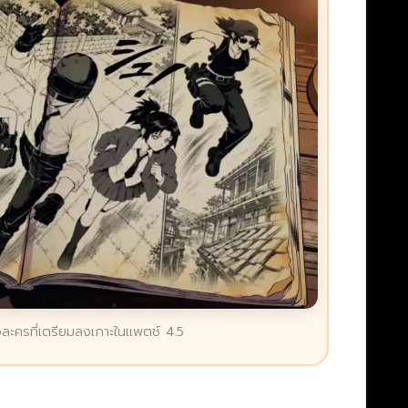
วละครที่เตรียมลงเกาะในแพตช์ 4.5