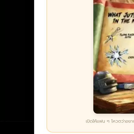
เปิดให้แฟน ๆ โหวตว่าอยากไ