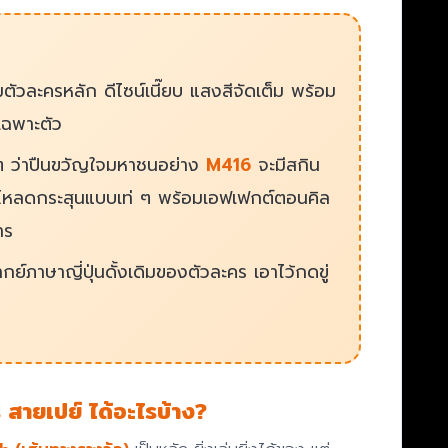
ัวละครหลัก ดีไซน์เนี๊ยบ แสงสีจัดเต็ม พร้อม
เฉพาะตัว
ๆ ว่าปืนขวัญใจมหาชนอย่าง
M416
จะมีสกิน
้รีโหลดกระสุนแบบเท่ ๆ พร้อมเอฟเฟกต์ตอนคิล
าร
ย์ภาษาญี่ปุ่นดั้งเดิมของตัวละคร เอาไว้กดขู่
 สายเปย์ ได้อะไรบ้าง?