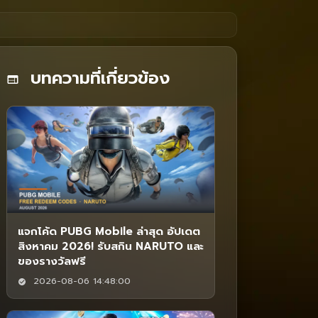
บทความที่เกี่ยวข้อง
แจกโค้ด PUBG Mobile ล่าสุด อัปเดต
สิงหาคม 2026! รับสกิน NARUTO และ
ของรางวัลฟรี
2026-08-06 14:48:00