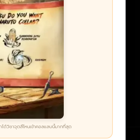
ด้วิชาจุตสึไหนเข้าคอลแลบนี้มากที่สุด