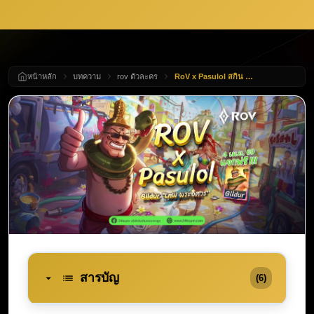
หน้าหลัก
บทความ
rov ตัวละคร
RoV x Pasulol สกิน Gildur LnW พระอิศวร แจกฟรี 4 เมษายน 2026! เติมเกม RoV เตรียมรับได้เลย
สารบัญ
(6)