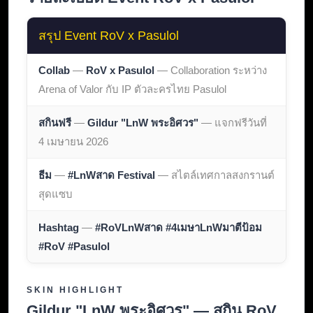
สรุป Event RoV x Pasulol
Collab
—
RoV x Pasulol
— Collaboration ระหว่าง
Arena of Valor กับ IP ตัวละครไทย Pasulol
สกินฟรี
—
Gildur "LnW พระอิศวร"
— แจกฟรีวันที่
4 เมษายน 2026
ธีม
—
#LnWสาด Festival
— สไตล์เทศกาลสงกรานต์
สุดแซบ
Hashtag
—
#RoVLnWสาด #4เมษาLnWมาตีป้อม
#RoV #Pasulol
SKIN HIGHLIGHT
Gildur "LnW พระอิศวร" — สกิน RoV