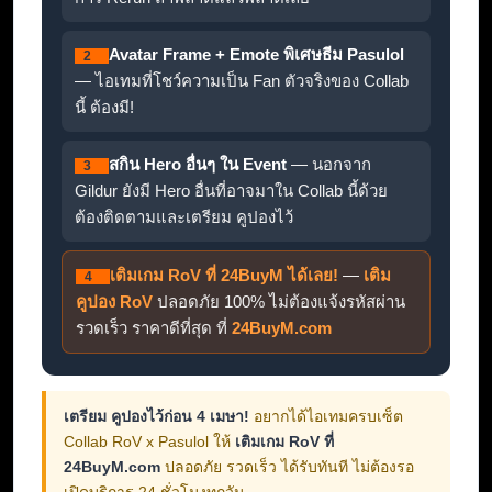
Avatar Frame + Emote พิเศษธีม Pasulol
2
— ไอเทมที่โชว์ความเป็น Fan ตัวจริงของ Collab
นี้ ต้องมี!
สกิน Hero อื่นๆ ใน Event
— นอกจาก
3
Gildur ยังมี Hero อื่นที่อาจมาใน Collab นี้ด้วย
ต้องติดตามและเตรียม คูปองไว้
เติมเกม RoV ที่ 24BuyM ได้เลย!
—
เติม
4
คูปอง RoV
ปลอดภัย 100% ไม่ต้องแจ้งรหัสผ่าน
รวดเร็ว ราคาดีที่สุด ที่
24BuyM.com
เตรียม คูปองไว้ก่อน 4 เมษา!
อยากได้ไอเทมครบเซ็ต
Collab RoV x Pasulol ให้
เติมเกม RoV ที่
24BuyM.com
ปลอดภัย รวดเร็ว ได้รับทันที ไม่ต้องรอ
เปิดบริการ 24 ชั่วโมงทุกวัน