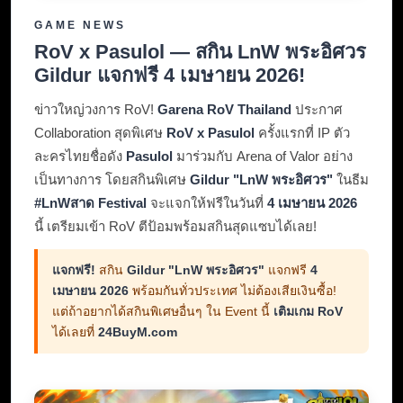
GAME NEWS
RoV x Pasulol — สกิน LnW พระอิศวร
Gildur แจกฟรี 4 เมษายน 2026!
ข่าวใหญ่วงการ RoV!
Garena RoV Thailand
ประกาศ
Collaboration สุดพิเศษ
RoV x Pasulol
ครั้งแรกที่ IP ตัว
ละครไทยชื่อดัง
Pasulol
มาร่วมกับ Arena of Valor อย่าง
เป็นทางการ โดยสกินพิเศษ
Gildur "LnW พระอิศวร"
ในธีม
#LnWสาด Festival
จะแจกให้ฟรีในวันที่
4 เมษายน 2026
นี้ เตรียมเข้า RoV ตีป้อมพร้อมสกินสุดแซบได้เลย!
แจกฟรี!
สกิน
Gildur "LnW พระอิศวร"
แจกฟรี
4
เมษายน 2026
พร้อมกันทั่วประเทศ ไม่ต้องเสียเงินซื้อ!
แต่ถ้าอยากได้สกินพิเศษอื่นๆ ใน Event นี้
เติมเกม RoV
ได้เลยที่
24BuyM.com