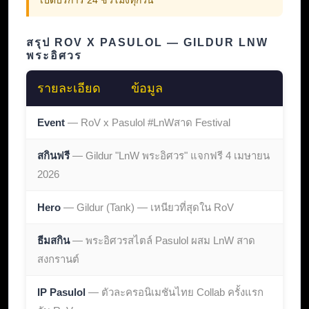
สรุป ROV X PASULOL — GILDUR LNW
พระอิศวร
รายละเอียด
ข้อมูล
Event
— RoV x Pasulol #LnWสาด Festival
สกินฟรี
— Gildur "LnW พระอิศวร" แจกฟรี 4 เมษายน
2026
Hero
— Gildur (Tank) — เหนียวที่สุดใน RoV
ธีมสกิน
— พระอิศวรสไตล์ Pasulol ผสม LnW สาด
สงกรานต์
IP Pasulol
— ตัวละครอนิเมชันไทย Collab ครั้งแรก