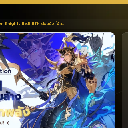
Seven Knights Re:BIRTH ต้อนรับ [อัศวินแห่งการทำลายล้าง] เดลโลนส์ เวอร์ชันปลุกพลังในอัปเดตล่าสุด