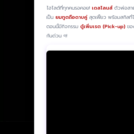
ไฮไลต์ที่ทุกคนรอคอย!
เดลโลนส์
ตัวพ่อสาย
เป็น
ยมทูตถือดาบคู่
สุดเฟี้ยว พร้อมสกิลที
ตอนนี้มีกิจกรรม
ตู้เพิ่มเรต (Pick-up)
ของ
กันด่วน ๆ!