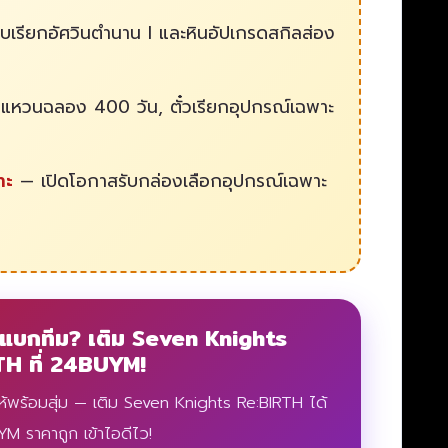
บเรียกอัศวินตำนาน I และหินอัปเกรดสกิลส่อง
แหวนฉลอง 400 วัน, ตั๋วเรียกอุปกรณ์เฉพาะ
าะ
— เปิดโอกาสรับกล่องเลือกอุปกรณ์เฉพาะ
าแบกทีม? เติม Seven Knights
TH ที่ 24BUYM!
้ให้พร้อมสุ่ม — เติม Seven Knights Re:BIRTH ได้
YM ราคาถูก เข้าไอดีไว!