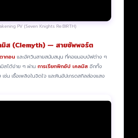
akening PV (Seven Knights Re:BIRTH)
เคลมิส (Clemyth) — สายซัพพอร์ต
ตากอน
และอัศวินสายสนับสนุน ที่คอยมอบบัฟต่าง ๆ
มิสได้ง่าย ๆ ผ่าน
การเรียกพิกอัป เคลมิส
อีกทั้ง
ช่น เชื้อเพลิงในจิตใจ และหินอัปเกรดสกิลส่องแสง