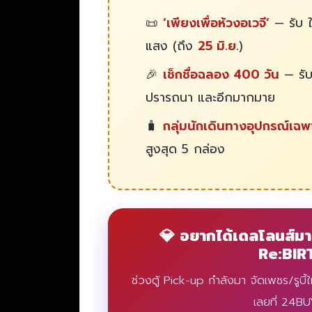
📜
‘เพียงเพื่อห้วงอเวจี’
— รับ ใ
แสง (ถึง
25 มิ.ย.
)
🎉
เช็กชื่อฉลอง 400 วัน
— รับ
ปรารถนา และอีกมากมาย
🧳
กลุ่มนักเดินทางอุปกรณ์เฉพ
สูงสุด 5 กล่อง
💎 อยากได้เดลโลนส์ม
Re:BIR
ช่วงตู้ Pick-up กำลังมา จัดเพชร/รูบี
เลยที่ 24BU