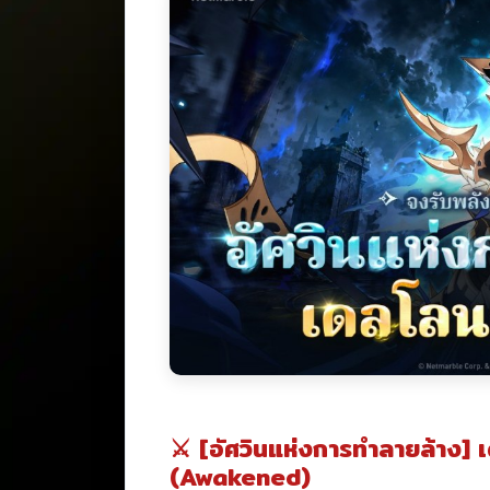
⚔️ [อัศวินแห่งการทำลายล้าง] 
(Awakened)