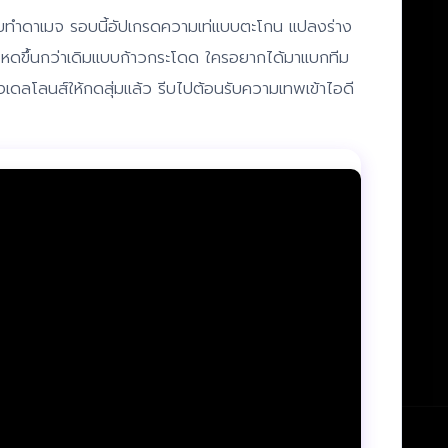
ทำดาเมจ รอบนี้อัปเกรดความเท่แบบตะโกน แปลงร่าง
่โหดขึ้นกว่าเดิมแบบก้าวกระโดด ใครอยากได้มาแบกทีม
เดลโลนส์ให้กดสุ่มแล้ว รีบไปต้อนรับความเทพเข้าไอดี