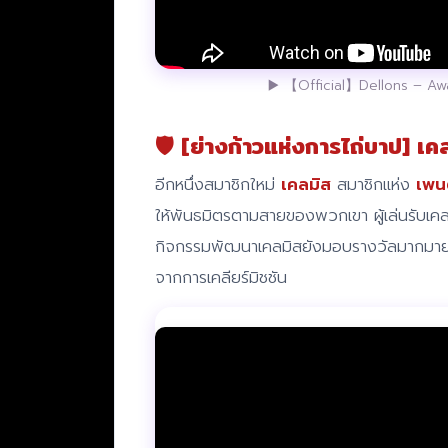
▶️ 【Official】Dellons – Aw
🛡️ [ย่างก้าวแห่งการไถ่บาป] 
อีกหนึ่งสมาชิกใหม่
เคลมิส
สมาชิกแห่ง
เพน
ให้พันธมิตรตามสายของพวกเขา ผู้เล่นรับเคล
กิจกรรมพัฒนาเคลมิสยังมอบรางวัลมากมาย เ
จากการเคลียร์มิชชัน