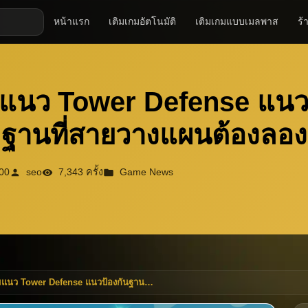
หน้าแรก
เติมเกมอัตโนมัติ
เติมเกมแบบเมลพาส
ร้
มแนว Tower Defense แนวป
ฐานที่สายวางแผนต้องลอง
00
seo
7,343 ครั้ง
Game News
10 เกมแนว Tower Defense แนวป้องกันฐานที่สายวางแผนต้องลอง