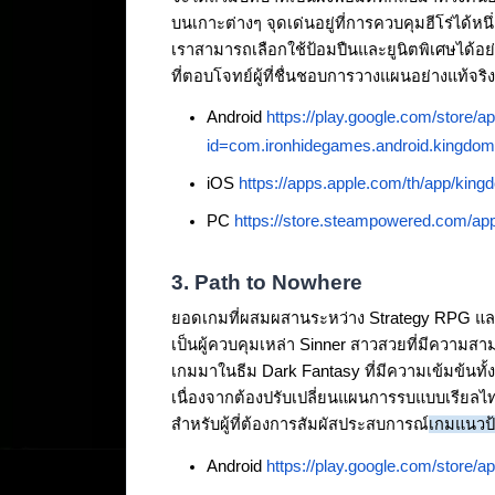
บนเกาะต่างๆ จุดเด่นอยู่ที่การควบคุมฮีโร่ได้หนึ
เราสามารถเลือกใช้ป้อมปืนและยูนิตพิเศษได้อย่างอ
ที่ตอบโจทย์ผู้ที่ชื่นชอบการวางแผนอย่างแท้
Android 
https://play.google.com/store/ap
id=com.ironhidegames.android.kingdo
iOS 
https://apps.apple.com/th/app/kin
PC 
https://store.steampowered.com/
3. Path to Nowhere
ยอดเกมที่ผสมผสานระหว่าง Strategy RPG และก
เป็นผู้ควบคุมเหล่า Sinner สาวสวยที่มีความส
เกมมาในธีม Dark Fantasy ที่มีความเข้มข้นทั
เนื่องจากต้องปรับเปลี่ยนแผนการรบแบบเรียลไท
สำหรับผู้ที่ต้องการสัมผัสประสบการณ์
เกมแนวป
Android 
https://play.google.com/store/a