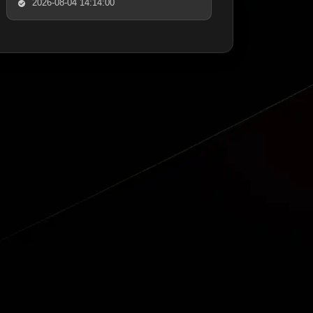
2026-08-04 14:14:00