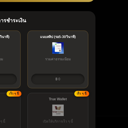
การชำระเงิน
ินาที)
แนบสลิป (รอ5-30วินาที)
ยม
รวมค่าธรรมเนียม
฿ 0
เร็ว ๆ นี้
เร็ว ๆ นี้
True Wallet
ๆ นี้
เปิดให้บริการเร็ว ๆ นี้