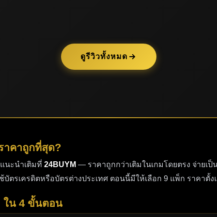
ดูรีวิวทั้งหมด
ราคาถูกที่สุด?
 แนะนำเติมที่
24BUYM
— ราคาถูกกว่าเติมในเกมโดยตรง จ่ายเป็น
้บัตรเครดิตหรือบัตรต่างประเทศ ตอนนี้มีให้เลือก 9 แพ็ก ราคาตั้
ๆ ใน 4 ขั้นตอน