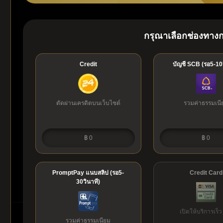
กรุณาเลือกช่องทาง
Credit
บัญชี SCB (รอ5-10ว
ตัดผ่านเครดิตบนเว็บไซต์
รวมค่าธรรมเนี
฿ 0
฿ 0
PromptPay แนบสลิป (รอ5-
Credit Card
30วินาที)
เปิดให้บริการเร็ว 
รวมค่าธรรมเนียม