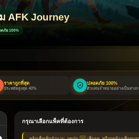
เกม AFK Journey
อดภัย 100%
ราคาถูกที่สุด
ปลอดภัย 100%
ประหยัดสูงสุด 40%
ตัวแทนจำหน่ายอย่างเป็นทางก
กรุณาเลือกแพ็คที่ต้องการ
คลิกเพื่อเพิ่มจำนวน, กดปุ่ม
-
เพื่อลด, หรือกดค้างเพื่อลบอ