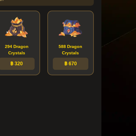
294 Dragon
588 Dragon
Crystals
Crystals
฿ 320
฿ 670