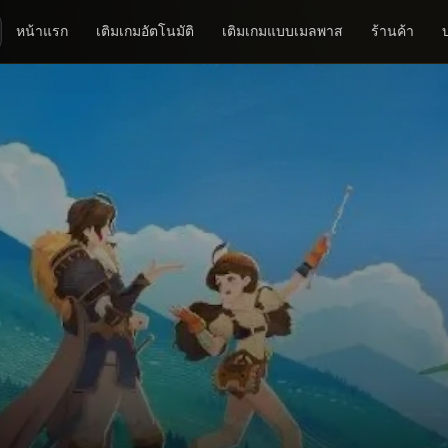
หน้าแรก
เติมเกมอัตโนมัติ
เติมเกมแบบเมลพาส
ร้านค้า