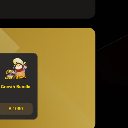
Growth Bundle
฿ 1080