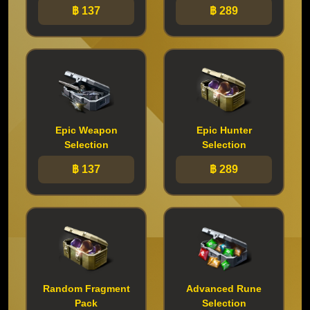
฿ 137
฿ 289
Epic Weapon
Epic Hunter
Selection
Selection
฿ 137
฿ 289
Random Fragment
Advanced Rune
Pack
Selection