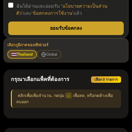
ฉันได้อ่านและยอมรับ
‘นโยบายความเป็นส่วน
ตัว’
และ
‘ข้อตกลงการใช้งาน’
แล้ว
ยอมรับข้อตกลง
เลือกภูมิภาคของเซิฟเวอร์
Thailand
Global
กรุณาเลือกแพ็คที่ต้องการ
เลือก 0 รายการ
คลิกเพื่อเพิ่มจำนวน, กดปุ่ม
-
เพื่อลด, หรือกดค้างเพื่อ
ลบออก