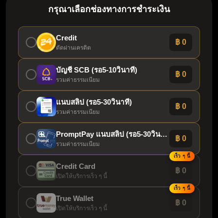
กรุณาเลือกช่องทางการชำระเงิน
Credit
฿ 0
ตัดผ่านเครดิต
บัญชี SCB (รอ5-10วินาที)
฿ 0
รวมค่าธรรมเนียม
แนบสลิป (รอ5-30วินาที)
฿ 0
รวมค่าธรรมเนียม
PromptPay แนบสลิป (รอ5-30วินาที)
฿ 0
รวมค่าธรรมเนียม
เร็ว ๆ นี้
Credit Card
฿ 0
เปิดให้บริการเร็ว ๆ นี้
เร็ว ๆ นี้
True Wallet
฿ 0
เปิดให้บริการเร็ว ๆ นี้