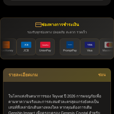
ช่องทางการชำระเงิน
รองรับทุกช่องทาง ปลอดภัย สะดวก รวดเร็ว
eMoney
JCB
UnionPay
PromptPay
Visa
Mastercard
รายละเอียดเกม
ซ่อน
ในโลกแห่งจินตนาการของ Teyvat ปี 2026 การผจญภัยเพื่อ
ตามหาความจริงและการสะสมตัวละครสุดแกร่งยังคงเป็น
เสน่ห์ที่เหล่านักเดินทางหลงใหล หากคุณต้องการเติม
Genshin Impact เพื่อครอบครอง Genesis Crystal สำหรับ