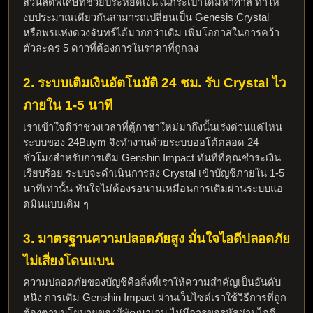
ส่วนลดพิเศษที่ช่วยประหยัดเงินในกระเป๋าได้มหาศาล ทำให้
งบประมาณเดียวกันสามารถเปลี่ยนเป็น Genesis Crystal 
หรือพรแห่งดวงจันทร์ได้มากกว่าเดิม เพิ่มโอกาสในการคว้า
ตัวละคร 5 ดาวที่ต้องการในราคาที่ถูกลง
2. ระบบเติมเงินอัตโนมัติ 24 ชม. รับ Crystal ไว
ภายใน 1-5 นาที
เราเข้าใจดีว่าช่วงเวลาที่ตู้กาชาใหม่มาถึงนั้นเร่งด่วนแค่ไหน 
ระบบของ 24Buym จึงทำงานด้วยระบบออโต้ตลอด 24 
ชั่วโมงสำหรับการเติม Genshin Impact ทันทีที่คุณชำระเงิน
เรียบร้อย ระบบจะดำเนินการส่ง Crystal เข้าบัญชีภายใน 1-5 
นาทีเท่านั้น ทันใจไม่ต้องรอนานเหมือนการเติมผ่านระบบแอ
ดมินแบบเดิม ๆ
3. มาตรฐานความปลอดภัยสูง มั่นใจไอดีปลอดภัย
ไม่เสี่ยงโดนแบน
ความปลอดภัยของบัญชีคือสิ่งที่เราให้ความสำคัญเป็นอันดับ
หนึ่ง การเติม Genshin Impact ผ่านเว็บไซต์เราใช้วิธีการที่ถูก