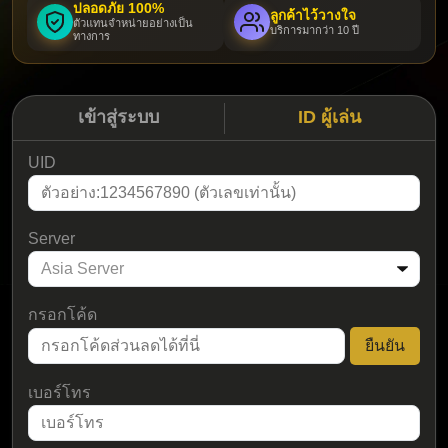
ปลอดภัย 100%
ลูกค้าไว้วางใจ
ตัวแทนจำหน่ายอย่างเป็น
บริการมากว่า 10 ปี
ทางการ
เข้าสู่ระบบ
ID ผู้เล่น
UID
Server
กรอกโค้ด
ยืนยัน
เบอร์โทร