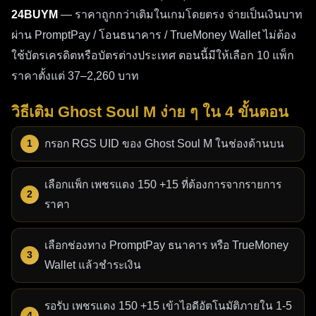
24BUYM
— ราคาถูกกว่าเติมในเกมโดยตรง จ่ายเป็นเงินบาท
1. 
เติม 
Ghost Soul M
กับ 24Buym ปลอดภัย
ผ่าน PromptPay / โอนธนาคาร / TrueMoney Wallet ไม่ต้อง
ไหม
ใช้บัตรเครดิตหรือบัตรต่างประเทศ ตอนนี้มีให้เลือก 10 แพ็ก
ปลอดภัย 100% เราใช้ระบบเข้ารหัสข้อมูลระดับธนาคาร และ
ราคาตั้งแต่ 37–2,260 บาท
ไม่เก็บข้อมูลส่วนตัวของลูกค้าไว้ในระบบ การเติมทุกครั้งผ่าน
ระบบอัตโนมัติที่ปลอดภัย ไม่มีความเสี่ยงในการโดนแฮ็กหรือ
วิธีเติม Ghost Soul M ง่าย ๆ ใน 4 ขั้นตอน
ข้อมูลรั่วไหล
2. 
เติม 
Ghost Soul M
กับ 24Buym ใช้เวลา
กรอก RGS UID ของ Ghost Soul M ในช่องด้านบน
นานแค่ไหน
เลือกแพ็ก เพชรแดง 150 +15 ที่ต้องการจากรายการ
ใช้เวลาเพียง 1-3 นาที เท่านั้น หลังจากที่ระบบยืนยันการชำระ
ราคา
เงินแล้ว เพชรจะเข้าสู่บัญชีเกมของคุณทันที ไม่ต้องรอนาน
เหมือนช่องทางอื่น ๆ ในตลาด
เลือกช่องทาง PromptPay ธนาคาร หรือ TrueMoney
3. 
เติม 
Ghost Soul M
 กับ 24Buym ต้องสมัคร
Wallet แล้วชำระเงิน
สมาชิกก่อนไหม
ไม่จำเป็นต้องสมัครสมาชิก คุณสามารถเติมได้ทันทีโดยไม่
รอรับ เพชรแดง 150 +15 เข้าไอดีอัตโนมัติภายใน 1-5
ต้องผ่านขั้นตอนการลงทะเบียน เพียงแค่กรอกข้อมูลบัญชีเกม