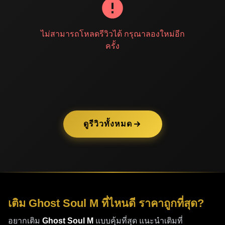
เว็บไซต์ได้ทันที เราจะแก้ไขปัญหาให้คุณอย่างรวดเร็วและมี
ประสิทธิภาพสูงสุด
ไม่สามารถโหลดรีวิวได้ กรุณาลองใหม่อีก
วิธีการ
เติม 
Ghost Soul M
ครั้ง
การเติมเพชรใน Ghost Soul M ผ่าน 24Buym ทำได้ง่าย ๆ 
ด้วยขั้นตอนเหล่านี้
 - เข้าสู่เว็บไซต์ 24buym.com และค้นหาหมวดหมู่ Ghost 
Soul M
 - เลือกแพ็กเกจเพชรที่ต้องการและกรอกข้อมูลบัญชีเกมของ
คุณให้ถูกต้อง
ดูรีวิวทั้งหมด
 - เลือกช่องทางการชำระเงินที่สะดวก และทำการชำระตาม
ยอดเงินที่แสดง
 - รอรับเพชรในเกมภายใน 1-3 นาที หลังจากระบบยืนยันการ
ชำระเงินแล้ว
 - เริ่มใช้เพชรเพื่อปลดล็อกฮีโร่ใหม่ อัปเกรดตัวละคร และเพิ่ม
พลังการต่อสู้ได้ทันที
เติม Ghost Soul M ที่ไหนดี ราคาถูกที่สุด?
คำถามที่พบบ่อย
อยากเติม
Ghost Soul M
แบบคุ้มที่สุด แนะนำเติมที่