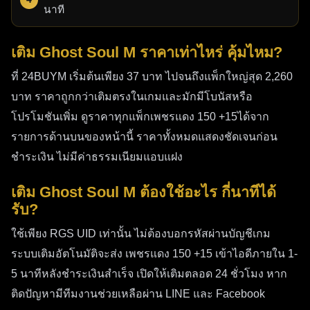
นาที
และทำการชำระเงิน ก็สามารถรับเพชรได้แล้ว
4. 
เติม 
Ghost Soul M
 กับ 24Buym มีค่าใช้จ่าย
เติม Ghost Soul M ราคาเท่าไหร่ คุ้มไหม?
เพิ่มเติมไหม
ที่ 24BUYM เริ่มต้นเพียง 37 บาท ไปจนถึงแพ็กใหญ่สุด 2,260
ไม่มีค่าใช้จ่ายเพิ่มเติมใด ๆ ราคาที่แสดงคือราคาสุดท้ายที่
บาท ราคาถูกกว่าเติมตรงในเกมและมักมีโบนัสหรือ
คุณต้องจ่าย ไม่มีค่าธรรมเนียมซ่อนเร้น ไม่มีค่าบริการเพิ่ม
โปรโมชันเพิ่ม ดูราคาทุกแพ็กเพชรแดง 150 +15ได้จาก
เติม สิ่งที่คุณเห็นคือสิ่งที่คุณจ่าย
รายการด้านบนของหน้านี้ ราคาทั้งหมดแสดงชัดเจนก่อน
5. 
เติม 
Ghost Soul M
 กับ 24Buym มีการจำกัด
ชำระเงิน ไม่มีค่าธรรมเนียมแอบแฝง
เวลาในการเติมหรือไม่
เติม Ghost Soul M ต้องใช้อะไร กี่นาทีได้
ไม่มีการจำกัดเวลาใด ๆ เราให้บริการตลอด 24 ชั่วโมง ทุกวัน 
รับ?
คุณสามารถเติมได้ทุกเมื่อที่ต้องการ ไม่ว่าจะเป็นเช้า กลางวัน 
กลางคืน หรือแม้แต่วันหยุด ระบบของเราพร้อมให้บริการอยู่
ใช้เพียง RGS UID เท่านั้น ไม่ต้องบอกรหัสผ่านบัญชีเกม
เสมอ
ระบบเติมอัตโนมัติจะส่ง เพชรแดง 150 +15 เข้าไอดีภายใน 1-
5 นาทีหลังชำระเงินสำเร็จ เปิดให้เติมตลอด 24 ชั่วโมง หาก
สรุปบทความ
ติดปัญหามีทีมงานช่วยเหลือผ่าน LINE และ Facebook
การ
เติม Ghost Soul M
ไม่ใช่เรื่องซับซ้อนอีกต่อไป เมื่อมี