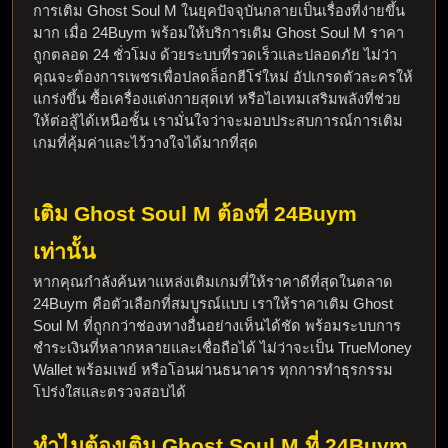
การ
เติม Ghost Soul M
 ในยุคปัจจุบันกลายเป็นเรื่องที่ง่ายขึ้น
มาก เมื่อ 24Buym พร้อมให้บริการ
เติม 
Ghost Soul M
 ราคา
ถูกตลอด 24 ชั่วโมง ด้วยระบบที่รวดเร็วและปลอดภัย ไม่ว่า
คุณจะต้องการเพชรเพื่อปลดล็อกฮีโร่ใหม่ อัปเกรดตัวละครให้
แกร่งขึ้น ซื้อเครื่องแต่งกายสุดเท่ หรือไอเทมเสริมพลังที่ช่วย
ให้ต่อสู้ได้เหนือชั้น เรามั่นใจว่าจะมอบประสบการณ์การเติม
เกมที่คุ้มค่าและไว้วางใจได้มากที่สุด
เติม 
Ghost Soul M
ต้องที่ 24Buym 
เท่านั้น
หากคุณกำลังค้นหาแหล่งเติมเกมที่ให้ราคาดีที่สุดในตลาด 
24Buym คือตัวเลือกที่สมบูรณ์แบบ เราให้ราคา
เติม Ghost 
Soul M
 ที่ถูกกว่าช่องทางอื่นอย่างเห็นได้ชัด พร้อมระบบการ
ชำระเงินที่หลากหลายและเชื่อถือได้ ไม่ว่าจะเป็น TrueMoney 
Wallet พร้อมเพย์ หรือโอนผ่านธนาคาร ทุกการทำธุรกรรม
โปร่งใสและตรวจสอบได้
ทำไมต้อง
เติม 
Ghost Soul M
 ที่ 24Buym