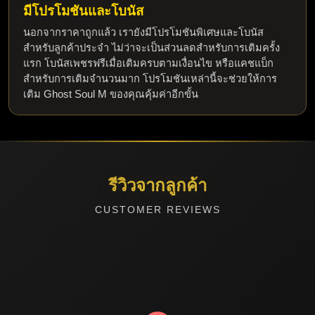
มีโปรโมชันและโบนัส
นอกจากราคาถูกแล้ว เรายังมีโปรโมชันพิเศษและโบนัส
สำหรับลูกค้าประจำ ไม่ว่าจะเป็นส่วนลดสำหรับการเติมครั้ง
แรก โบนัสเพชรฟรีเมื่อเติมครบตามเงื่อนไข หรือแคชแบ็ก
สำหรับการเติมจำนวนมาก โปรโมชันเหล่านี้จะช่วยให้การ
เติม Ghost Soul M
 ของคุณคุ้มค่าอีกขั้น
ช่องทางการจ่ายเงินที่หลากหลาย
เรารองรับทุกช่องทางการชำระเงินที่คุณสะดวกใจ ทั้ง 
TrueMoney Wallet ที่ใช้งานง่าย พร้อมเพย์ที่รวดเร็ว หรือการ
รีวิวจากลูกค้า
โอนผ่านธนาคารทุกสาขา ไม่ว่าคุณจะเลือกวิธีไหน ระบบของ
เราจะตรวจสอบการชำระเงินและดำเนินการต่อทันที ไม่มีค่า
CUSTOMER REVIEWS
ธรรมเนียมที่ซ่อนเร้นใด ๆ
การซัพพอร์ตที่ยอดเยี่ยม
ทีมซัพพอร์ตของ 24Buym พร้อมให้ความช่วยเหลือตลอด 24 
ชั่วโมง หากคุณมีปัญหาหรือข้อสงสัยเกี่ยวกับการ
เติม Ghost 
Soul M
 สามารถติดต่อเราผ่านไลน์ เฟซบุ๊ก หรือระบบแชทใน