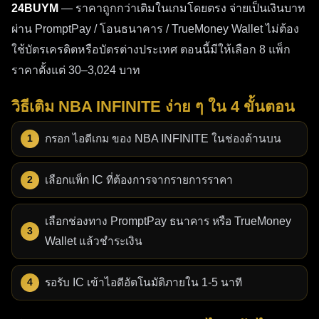
24BUYM
— ราคาถูกกว่าเติมในเกมโดยตรง จ่ายเป็นเงินบาท
ผ่าน PromptPay / โอนธนาคาร / TrueMoney Wallet ไม่ต้อง
ใช้บัตรเครดิตหรือบัตรต่างประเทศ ตอนนี้มีให้เลือก 8 แพ็ก
ราคาตั้งแต่ 30–3,024 บาท
วิธีเติม NBA INFINITE ง่าย ๆ ใน 4 ขั้นตอน
กรอก ไอดีเกม ของ NBA INFINITE ในช่องด้านบน
เลือกแพ็ก IC ที่ต้องการจากรายการราคา
เลือกช่องทาง PromptPay ธนาคาร หรือ TrueMoney
Wallet แล้วชำระเงิน
รอรับ IC เข้าไอดีอัตโนมัติภายใน 1-5 นาที