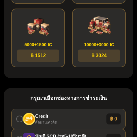
5000+1500 IC
10000+3000 IC
฿ 1512
฿ 3024
กรุณาเลือกช่องทางการชำระเงิน
Credit
฿ 0
ตัดผ่านเครดิต
บัญชี SCB (รอ5-10วินาที)