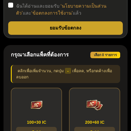
ฉันได้อ่านและยอมรับ
‘นโยบายความเป็นส่วน
ตัว’
และ
‘ข้อตกลงการใช้งาน’
แล้ว
ยอมรับข้อตกลง
กรุณาเลือกแพ็คที่ต้องการ
เลือก 0 รายการ
คลิกเพื่อเพิ่มจำนวน, กดปุ่ม
-
เพื่อลด, หรือกดค้างเพื่อ
ลบออก
100+30 IC
200+60 IC