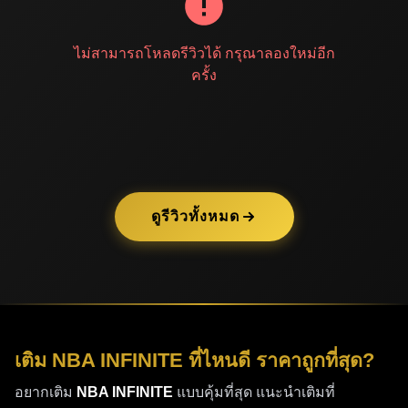
ไม่สามารถโหลดรีวิวได้ กรุณาลองใหม่อีก
ครั้ง
ดูรีวิวทั้งหมด
เติม NBA INFINITE ที่ไหนดี ราคาถูกที่สุด?
อยากเติม
NBA INFINITE
แบบคุ้มที่สุด แนะนำเติมที่