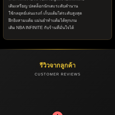
เติมเหรียญ ปลดล็อกนักเตะระดับตำนาน
ใช้กลยุทธ์เล่นแรงก์ เก็บแต้มไต่ระดับสูงสุด
ฝึกยิงสามแต้ม แม่นยำทำแต้มได้ทุกเกม
เติม NBA INFINITE กับร้านที่มั่นใจได้
รีวิวจากลูกค้า
CUSTOMER REVIEWS