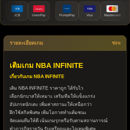
JCB
UnionPay
PromptPay
Visa
Mastercard
กสิ
รายละเอียดเกม
ซ่อน
เติมเกม
NBA INFINITE
เกี่ยวกับเกม
NBA INFINITE
เติม NBA INFINITE ราคาถูก ได้รับไว
เลือกนักบาสให้เหมาะ เสริมทีมให้แข็งแกร่ง
อัปเกรดนักเตะ เพิ่มค่าสถานะให้เหนือกว่า
ฝึกใช้สกิลพิเศษ เพิ่มโอกาสทำแต้มชนะ
จัดแผนทีมให้ดี เน้นเกมรุกหรือรับตามสถานการณ์
ทำภารกิจรายวัน รับเหรียญและไอเทมพิเศษ