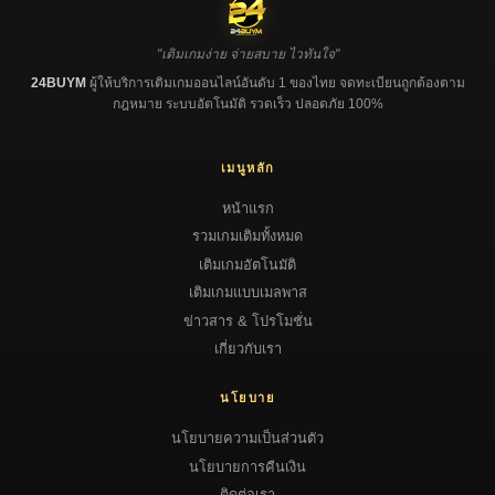
"เติมเกมง่าย จ่ายสบาย ไวทันใจ"
24BUYM
ผู้ให้บริการเติมเกมออนไลน์อันดับ 1 ของไทย จดทะเบียนถูกต้องตาม
กฎหมาย ระบบอัตโนมัติ รวดเร็ว ปลอดภัย 100%
เมนูหลัก
หน้าแรก
รวมเกมเติมทั้งหมด
เติมเกมอัตโนมัติ
เติมเกมแบบเมลพาส
ข่าวสาร & โปรโมชั่น
เกี่ยวกับเรา
นโยบาย
นโยบายความเป็นส่วนตัว
นโยบายการคืนเงิน
ติดต่อเรา