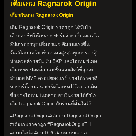
เติมเกม
Ragnarok Origin
เกี่ยวกับเกม Ragnarok Origin
เติม Ragnarok Origin ราคาถูก ได้รับไว
เลือกอาชีพให้เหมาะ ฟาร์มง่าย เก็บเลเวลไว
อัปเกรดอาวุธ เพิ่มดาเมจ ตีมอนแรงขึ้น
จัดสกิลคอมโบ ทำดาเมจสูงสุดทุกการต่อสู้
ทำเควสต์รายวัน รับ EXP และไอเทมพิเศษ
เติมเพชร ปลดล็อกแฟชั่นและสัตว์ขี่สุดเท่
ล่าบอส MVP ดรอปของแรร์ ขายได้ราคาดี
หาปาร์ตี้ล่ามอน ฟาร์มไอเทมได้ไวกว่าเดิม
ซื้อขายไอเทมในตลาด หาเงินง่าย ได้กำไร
เติม Ragnarok Origin กับร้านที่มั่นใจได้
#RagnarokOrigin #เติมเกมRagnarokOrigin
#เติมเกมราคาถูก #RagnarokOriginTH
#เกมมือถือ #เกมRPG #เกมเก็บเลเวล