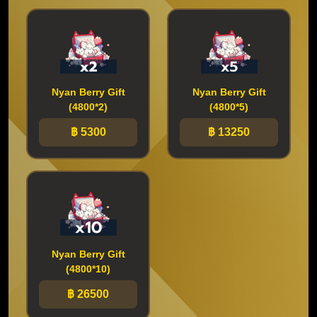
Nyan Berry Gift
Nyan Berry Gift
(4800*2)
(4800*5)
฿ 5300
฿ 13250
Nyan Berry Gift
(4800*10)
฿ 26500