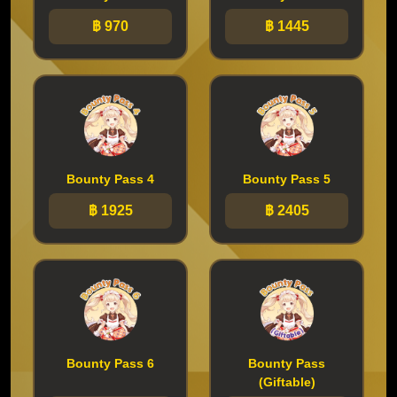
฿ 970
฿ 1445
Bounty Pass 4
Bounty Pass 5
฿ 1925
฿ 2405
Bounty Pass 6
Bounty Pass
(Giftable)