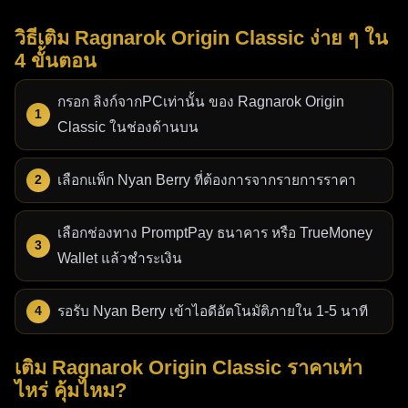
อีกครั้ง และรอให้ครบ 15 นาที หากยังไม่เข้าให้ติดต่อ
24BUYM ผ่าน LINE @24buym หรือ Facebook พร้อม
วิธีเติม Ragnarok Origin Classic ง่าย ๆ ใน
แนบสลิปการชำระเงิน
4 ขั้นตอน
Q: วิธีสร้างลิงก์จาก PC ต้องใช้เวอร์ชันไหน?
A: ใช้ได้
กรอก ลิงก์จากPCเท่านั้น ของ Ragnarok Origin
เฉพาะ Ragnarok Origin Classic เวอร์ชัน PC เท่านั้น
Classic ในช่องด้านบน
ไม่รองรับบนมือถือ
Q: เติมเกม Ragnarok Origin Classic ที่ 24BUYM
เลือกแพ็ก Nyan Berry ที่ต้องการจากรายการราคา
ปลอดภัยไหม?
A: ปลอดภัย 100% 24BUYM เป็นบริษัทที่
จดทะเบียนถูกต้องตามกฎหมาย (บริษัท ยี่สิบสี่ บาย เอ็ม
เลือกช่องทาง PromptPay ธนาคาร หรือ TrueMoney
จำกัด) และเป็นตัวแทนจำหน่ายอย่างเป็นทางการ
Wallet แล้วชำระเงิน
Q: เติมได้ขั้นต่ำเท่าไหร่?
A: สามารถดูราคาแพ็กเกจเริ่ม
รอรับ Nyan Berry เข้าไอดีอัตโนมัติภายใน 1-5 นาที
ต้นได้ที่หน้าสินค้า Ragnarok Origin Classic บนเว็บ
24BUYM โดยตรง
เติม Ragnarok Origin Classic ราคาเท่า
Q: รองรับทั้ง iOS และ Android ไหม?
A: รองรับทั้งสอง
ไหร่ คุ้มไหม?
แพลตฟอร์ม เพียงกรอก User ID ในเกมให้ถูกต้อง หรือ