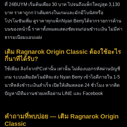
ที่ 24BUYM เริ่มต้นเพียง 30 บาท ไปจนถึงแพ็กใหญ่สุด 3,130
ใช้วิธีสร้างลิงก์ผ่าน PC เพื่อความแม่นยำ
บาท ราคาถูกกว่าเติมตรงในเกมและมักมีโบนัสหรือ
Q: ติดต่อ Support ได้ช่องทางไหน?
A: LINE Official:
โปรโมชันเพิ่ม ดูราคาทุกแพ็กNyan Berryได้จากรายการด้าน
@24buym | Facebook: 24BUYM | Email:
บนของหน้านี้ ราคาทั้งหมดแสดงชัดเจนก่อนชำระเงิน ไม่มีค่า
24buym@gmail.com พร้อมให้บริการ 24 ชั่วโมง
ธรรมเนียมแอบแฝง
สรุป: เติมเกม Ragnarok Origin
เติม Ragnarok Origin Classic ต้องใช้อะไร
กี่นาทีได้รับ?
Classic ที่ 24BUYM ดีที่สุด
ใช้เพียง ลิงก์จากPCเท่านั้น เท่านั้น ไม่ต้องบอกรหัสผ่านบัญชี
24BUYM
คือตัวเลือกอันดับ 1 สำหรับการ
เติมเกม
เกม ระบบเติมอัตโนมัติจะส่ง Nyan Berry เข้าไอดีภายใน 1-5
Ragnarok Origin Classic
ในไทย ด้วยระบบอัตโนมัติที่
นาทีหลังชำระเงินสำเร็จ เปิดให้เติมตลอด 24 ชั่วโมง หากติด
รวดเร็ว ราคาถูกกว่าช่องทางในเกมสูงสุด 40% ปลอดภัย
ปัญหามีทีมงานช่วยเหลือผ่าน LINE และ Facebook
และมีทีม Support พร้อมช่วยเหลือตลอด 24 ชั่วโมง จะ
เติมผ่านเว็บโดยตรงหรือสร้างลิงก์จากเวอร์ชัน PC ก็
ทำได้ง่ายและเร็วเหมือนกัน เริ่มเติมได้เลยที่
คำถามที่พบบ่อย — เติม Ragnarok Origin
24buym.com
Classic