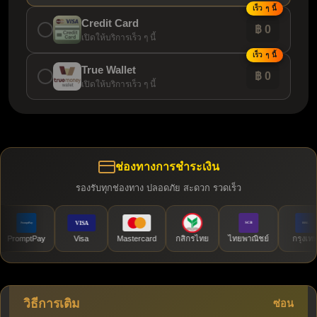
เร็ว ๆ นี้
Credit Card
฿ 0
เปิดให้บริการเร็ว ๆ นี้
เร็ว ๆ นี้
True Wallet
฿ 0
เปิดให้บริการเร็ว ๆ นี้
ช่องทางการชำระเงิน
รองรับทุกช่องทาง ปลอดภัย สะดวก รวดเร็ว
omptPay
Visa
Mastercard
กสิกรไทย
ไทยพาณิชย์
กรุงเทพ
วิธีการเติม
ซ่อน