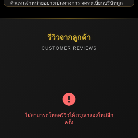
ตัวแทนจำหน่ายอย่างเป็นทางการ จดทะเบียนบริษัทถูก
ต้อง ไม่มีความเสี่ยงด้านบัญชีโดนแบน
ไว้วางใจได้ บริการมากว่า 10 ปี
รีวิวจากลูกค้า
ฐานลูกค้าหลักล้านราย รีวิวจริงจากผู้ใช้งาน สามารถ
ตรวจสอบได้ที่ Facebook 24BUYM
CUSTOMER REVIEWS
ช่องทางชำระเงินที่รองรับ
24BUYM รองรับการชำระเงินครบทุกช่องทางที่คนไทย
ใช้
• PromptPay
— สแกน QR จ่ายได้เลย
•
บัตรเครดิต/เดบิต
— Visa, Mastercard, JCB,
UnionPay
ไม่สามารถโหลดรีวิวได้ กรุณาลองใหม่อีก
•
โอนผ่านธนาคาร
— กสิกรไทย, ไทยพาณิชย์, กรุงเทพ,
กรุงไทย
ครั้ง
•
TrueMoney Wallet
— จ่ายผ่านแอปทรูมันนี่