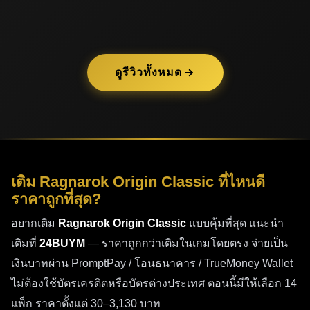
•
แนบสลิป
— โอนเงินแล้วแนบสลิปยืนยัน
เคล็ดลับเติมเกม Ragnarok Origin
Classic ให้ได้คุ้มที่สุด
ดูรีวิวทั้งหมด
•
ติดตามโปรโมชัน 24BUYM
โปรใหม่หมุนเวียนทุก
เดือน และมีโบนัสพิเศษช่วงเทศกาล
•
เติมยอดใหญ่ครั้งเดียว
ได้โบนัส Coin มากกว่าแตกเติม
หลายครั้ง
•
ติดตาม Event ในเกม
ช่วง Double Coin หรือ Bonus
Event ยิ่งคุ้มเป็นพิเศษ
เติม Ragnarok Origin Classic ที่ไหนดี
•
สมัครสมาชิก 24BUYM
เพื่อสะสมแต้มและรับสิทธิ์
ราคาถูกที่สุด?
พิเศษสำหรับสมาชิก
อยากเติม
Ragnarok Origin Classic
แบบคุ้มที่สุด แนะนำ
คำถามที่พบบ่อย (FAQ)
เติมที่
24BUYM
— ราคาถูกกว่าเติมในเกมโดยตรง จ่ายเป็น
เงินบาทผ่าน PromptPay / โอนธนาคาร / TrueMoney Wallet
Q: เติมเกม Ragnarok Origin Classic ที่ 24BUYM แล้ว
ไม่ต้องใช้บัตรเครดิตหรือบัตรต่างประเทศ ตอนนี้มีให้เลือก 14
Coin ไม่เข้า ทำอย่างไร?
A: ตรวจสอบ User ID ที่กรอก
แพ็ก ราคาตั้งแต่ 30–3,130 บาท