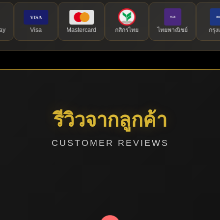
Visa
Mastercard
กสิกรไทย
ไทยพาณิชย์
กรุงเทพ
รีวิวจากลูกค้า
CUSTOMER REVIEWS