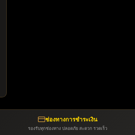
ช่องทางการชำระเงิน
รองรับทุกช่องทาง ปลอดภัย สะดวก รวดเร็ว