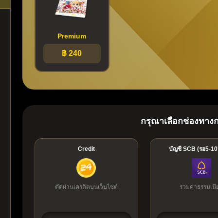
Premium
฿ 240
กรุณาเลือกช่องทาง
Credit
บัญชี SCB (รอ5-10ว
ตัดผ่านเครดิตบนเว็บไซต์
รวมค่าธรรมเนี