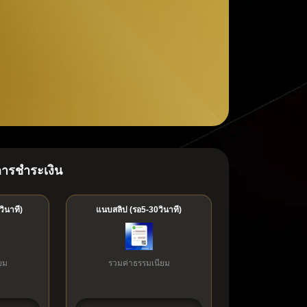
การชำระเงิน
ินาที)
แนบสลิป (รอ5-30วินาที)
ยม
รวมค่าธรรมเนียม