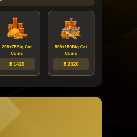
298+75Big Cat
598+150Big Cat
Coins
Coins
฿ 1420
฿ 2820