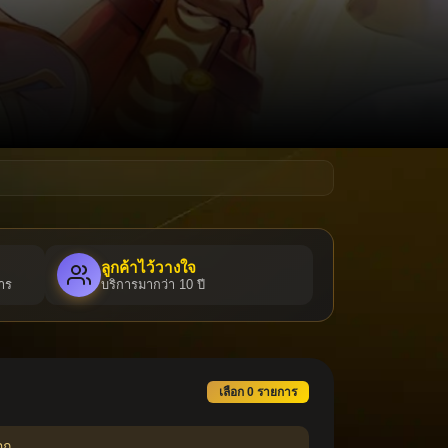
ลูกค้าไว้วางใจ
าร
บริการมากว่า 10 ปี
เลือก 0 รายการ
อก