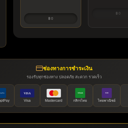
฿ 0
฿ 0
ช่องทางการชำระเงิน
รองรับทุกช่องทาง ปลอดภัย สะดวก รวดเร็ว
Visa
Mastercard
กสิกรไทย
ไทยพาณิชย์
กรุงเทพ