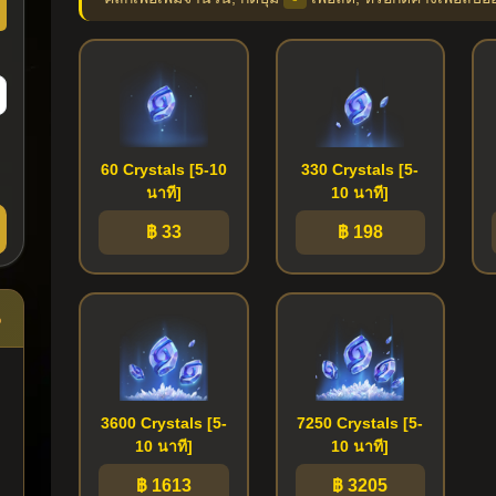
60 Crystals [5-10
330 Crystals [5-
นาที]
10 นาที]
฿ 33
฿ 198
น
3600 Crystals [5-
7250 Crystals [5-
10 นาที]
10 นาที]
฿ 1613
฿ 3205