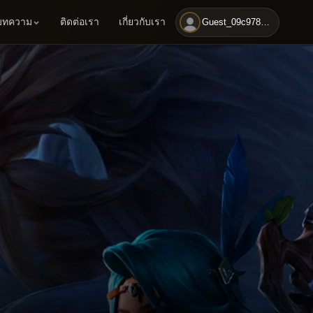
บทความ
ติดต่อเรา
เกี่ยวกับเรา
Guest_09c9788137aa524a7