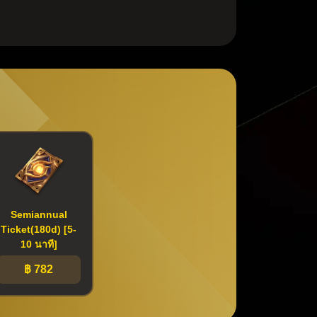
Semiannual
Ticket(180d) [5-
10 นาที]
฿ 782