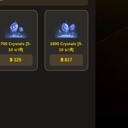
700 Crystals [5-
1800 Crystals [5-
10 นาที]
10 นาที]
฿ 325
฿ 817