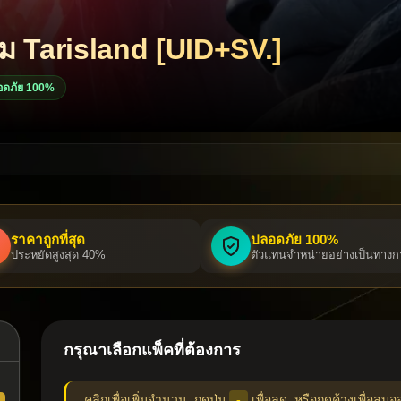
กม Tarisland [UID+SV.]
อดภัย 100%
ราคาถูกที่สุด
ปลอดภัย 100%
ประหยัดสูงสุด 40%
ตัวแทนจำหน่ายอย่างเป็นทางก
กรุณาเลือกแพ็คที่ต้องการ
คลิกเพื่อเพิ่มจำนวน, กดปุ่ม
-
เพื่อลด, หรือกดค้างเพื่อลบอ