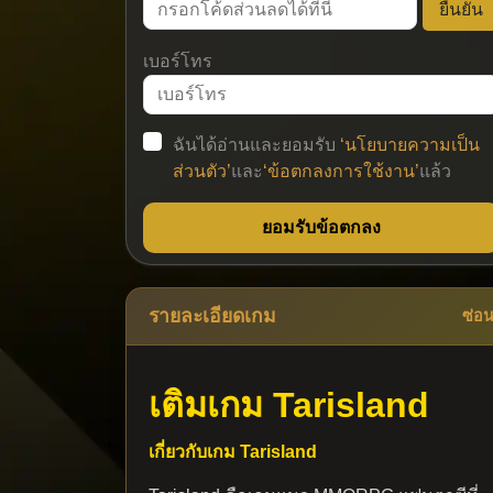
ยืนยัน
เบอร์โทร
ฉันได้อ่านและยอมรับ
‘นโยบายความเป็น
ส่วนตัว’
และ
‘ข้อตกลงการใช้งาน’
แล้ว
ยอมรับข้อตกลง
รายละเอียดเกม
ซ่อ
เติมเกม
Tarisland
เกี่ยวกับเกม Tarisland