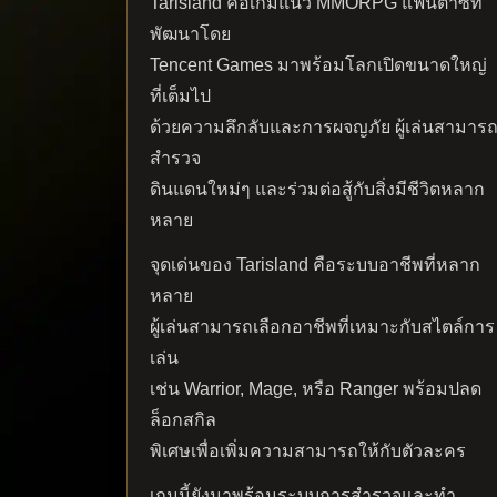
Tarisland คือเกมแนว MMORPG แฟนตาซีที่
พัฒนาโดย
Tencent Games มาพร้อมโลกเปิดขนาดใหญ่
ที่เต็มไป
ด้วยความลึกลับและการผจญภัย ผู้เล่นสามาร
สำรวจ
ดินแดนใหม่ๆ และร่วมต่อสู้กับสิ่งมีชีวิตหลาก
หลาย
จุดเด่นของ Tarisland คือระบบอาชีพที่หลาก
หลาย
ผู้เล่นสามารถเลือกอาชีพที่เหมาะกับสไตล์การ
เล่น
เช่น Warrior, Mage, หรือ Ranger พร้อมปลด
ล็อกสกิล
พิเศษเพื่อเพิ่มความสามารถให้กับตัวละคร
เกมนี้ยังมาพร้อมระบบการสำรวจและทำ