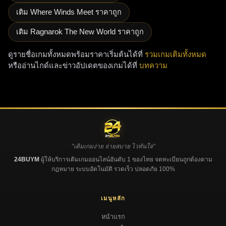
เติม Where Winds Meet ราคาถูก
เติม Ragnarok The New World ราคาถูก
ดูรายชื่อเกมทั้งหมดพร้อมราคาเริ่มต้นได้ที่
รวมเกมเติมทั้งหมด
หรืออ่านไกด์และข่าวอัปเดตของเกมได้ที่
บทความ
"เติมเกมง่าย จ่ายสบาย ไวทันใจ"
24BUYM
ผู้ให้บริการเติมเกมออนไลน์อันดับ 1 ของไทย จดทะเบียนถูกต้องตาม
กฎหมาย ระบบอัตโนมัติ รวดเร็ว ปลอดภัย 100%
เมนูหลัก
หน้าแรก