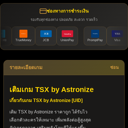
ช่องทางการชำระเงิน
รองรับทุกช่องทาง ปลอดภัย สะดวก รวดเร็ว
ทย
TrueMoney
JCB
UnionPay
PromptPay
Visa
รายละเอียดเกม
ซ่อน
เติมเกม
TSX by Astronize
เกี่ยวกับเกม
TSX by Astronize [UID]
เติม TSX by Astronize ราคาถูก ได้รับไว
เลือกตัวละครให้เหมาะ เพิ่มพลังต่อสู้สูงสุด
อัปเกรดอาวุธ เสริมพลังโจมตีให้แรงขึ้น