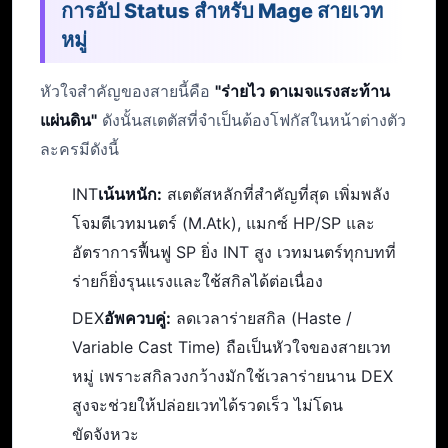
การอัป Status สำหรับ Mage สายเวท
หมู่
หัวใจสำคัญของสายนี้คือ
"ร่ายไว ดาเมจแรงสะท้าน
แผ่นดิน"
ดังนั้นสเตตัสที่จำเป็นต้องโฟกัสในหน้าต่างตัว
ละครมีดังนี้
INT
เน้นหนัก:
สเตตัสหลักที่สำคัญที่สุด เพิ่มพลัง
โจมตีเวทมนตร์ (M.Atk), แมกซ์ HP/SP และ
อัตราการฟื้นฟู SP ยิ่ง INT สูง เวทมนตร์ทุกบทที่
ร่ายก็ยิ่งรุนแรงและใช้สกิลได้ต่อเนื่อง
DEX
อัพควบคู่:
ลดเวลาร่ายสกิล (Haste /
Variable Cast Time) ถือเป็นหัวใจของสายเวท
หมู่ เพราะสกิลวงกว้างมักใช้เวลาร่ายนาน DEX
สูงจะช่วยให้ปล่อยเวทได้รวดเร็ว ไม่โดน
ขัดจังหวะ