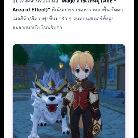
ลุ่มได้จัดจ้านที่สุดก็คือ
"Mage สายเวทหมู่ (AoE -
Area of Effect)"
ที่เน้นการร่ายมหาเวทลงพื้น รีดดา
เมจสีฟ้า/สีม่วงพุ่งขึ้นมารัว ๆ จนมอนสเตอร์ทั้งฝูง
ละลายหายไปในพริบตา