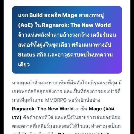
แจก Build ยอดฮิต Mage สายเวทหมู่
(AoE) ใน Ragnarok: The New World
จ้าวแห่งพลังทำลายล้างวงกว้าง เคลียร์มอน
สเตอร์ทั้งฝูงในชุดเดียว พร้อมแนวทางอัป
Status สกิล และอาวุธครบจบในบทความ
เดียว
หากคุณกำลังมองหาอาชีพที่มีพลังโจมตีรุนแรงที่สุด มี
เอฟเฟกต์สกิลสุดอลังการ และเป็นที่ต้องการของปาร์ตี้
มากที่สุดในเกม MMORPG ฟอร์มยักษ์อย่าง
Ragnarok: The New World
อาชีพ
Mage (จอม
เวท)
คือคำตอบที่ใช่ และหนึ่งในสายการเล่นยอดนิยม
ตลอดกาลที่เคลียร์มอนสเตอร์ได้ไวและทำดาเมจเป็นก