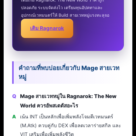
ปลอดภัย ระบบจัดส่งไว เตรียมทุนอัปคทาและ
อุปกรณ์เวทมนตร์ให้ Build สายเวทหมู่แรงทะลุจอ
เติม Ragnarok
คำถามที่พบบ่อยเกี่ยวกับ Mage สายเวท
หมู่
Mage สายเวทหมู่ใน Ragnarok: The New
World ควรอัพสเตตัสอะไร
เน้น INT เป็นหลักเพื่อเพิ่มพลังโจมตีเวทมนตร์
(M.Atk) ควบคู่กับ DEX เพื่อลดเวลาร่ายสกิล และ
VIT เสริมเพื่อเพิ่มพลังชีวิต