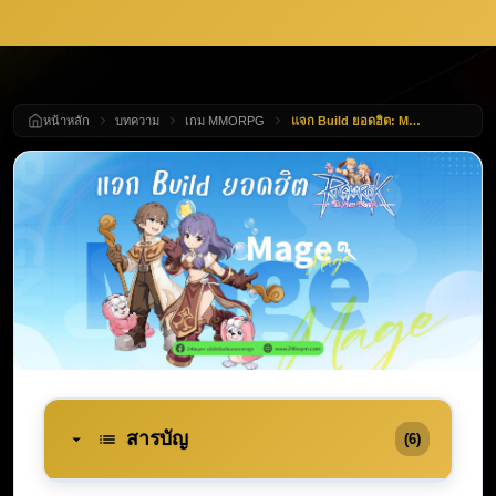
หน้าหลัก
บทความ
เกม MMORPG
แจก Build ยอดฮิต: Mage สายเวทหมู่ Ragnarok: The New World พลังทำลายล้างวงกว้าง มอนสเตอร์ละลายทั้งจอ!
สารบัญ
(6)