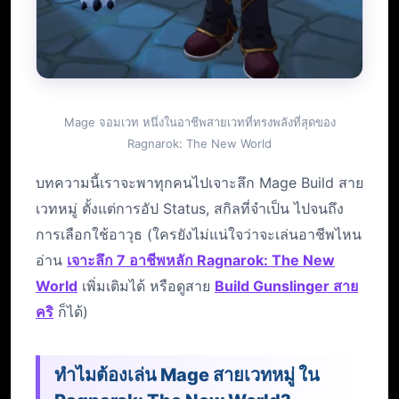
Mage จอมเวท หนึ่งในอาชีพสายเวทที่ทรงพลังที่สุดของ
Ragnarok: The New World
บทความนี้เราจะพาทุกคนไปเจาะลึก Mage Build สาย
เวทหมู่ ตั้งแต่การอัป Status, สกิลที่จำเป็น ไปจนถึง
การเลือกใช้อาวุธ (ใครยังไม่แน่ใจว่าจะเล่นอาชีพไหน
อ่าน
เจาะลึก 7 อาชีพหลัก Ragnarok: The New
World
เพิ่มเติมได้ หรือดูสาย
Build Gunslinger สาย
คริ
ก็ได้)
ทำไมต้องเล่น Mage สายเวทหมู่ ใน