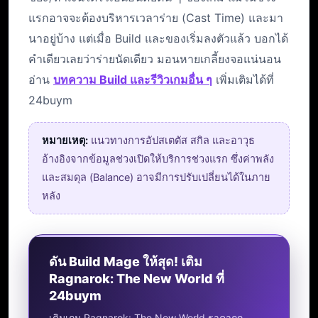
แรกอาจจะต้องบริหารเวลาร่าย (Cast Time) และมา
นาอยู่บ้าง แต่เมื่อ Build และของเริ่มลงตัวแล้ว บอกได้
คำเดียวเลยว่าร่ายนัดเดียว มอนหายเกลี้ยงจอแน่นอน
อ่าน
บทความ Build และรีวิวเกมอื่น ๆ
เพิ่มเติมได้ที่
24buym
หมายเหตุ:
แนวทางการอัปสเตตัส สกิล และอาวุธ
อ้างอิงจากข้อมูลช่วงเปิดให้บริการช่วงแรก ซึ่งค่าพลัง
และสมดุล (Balance) อาจมีการปรับเปลี่ยนได้ในภาย
หลัง
ดัน Build Mage ให้สุด! เติม
Ragnarok: The New World ที่
24buym
เติมเกม Ragnarok: The New World ราคาถูก