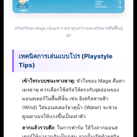
สกิลทรีของ Mage เน้นมหาเวทธาตุวงกว้างและสกิลพาสซีฟฟื้นฟู
SP
เทคนิคการเล่นแบบโปร (Playstyle
Tips)
เข้าใจระบบชนะทางธาตุ:
หัวใจของ Mage คือดา
เมจธาตุ ควรเลือกใช้สกิลให้ตรงกับจุดอ่อนของ
มอนสเตอร์ในพื้นที่นั้น เช่น ยิงสกิลสายฟ้า
(Wind) ใส่มอนสเตอร์ธาตุน้ำ (Water) จะช่วย
คูณดาเมจให้แรงขึ้นเป็นเท่าตัว
ลากแล้วรวบตึง:
ในการฟาร์ม ให้วิ่งลากมอนส
เตอร์ให้มารวมกันเป็นกลุ่ม จากนั้นเปิดด้วยสกิล