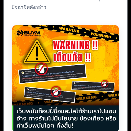
มิจฉาชีพดังกล่าว