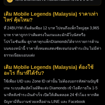
คำถามที่พบบ่อย
เติม Mobile Legends (Malaysia) ราคาเท่า
ไหร่ คุ้มไหม?
1. 
เติมเกม Mobile Legends Malaysia
 กับ 
24Buym ปลอดภัยไหม
ที่ 24BUYM เริ่มต้นเพียง 12 บาท ไปจนถึงแพ็กใหญ่สุด 3,965
บาท ราคาถูกกว่าเติมตรงในเกมและมักมีโบนัสหรือ
การรักษาความปลอดภัยเป็นสิ่งที่เราให้ความสำคัญสูงสุด 
ระบบของเราใช้การเข้ารหัสข้อมูลมาตรฐานสากล ไม่มีการ
โปรโมชันเพิ่ม ดูราคาทุกแพ็กDiamondsได้จากรายการด้าน
เก็บรักษาข้อมูลส่วนบุคคลของลูกค้า และทุกการทำธุรกรรม
บนของหน้านี้ ราคาทั้งหมดแสดงชัดเจนก่อนชำระเงิน ไม่มีค่า
ผ่านระบบอัตโนมัติที่ปลอดภัย
ธรรมเนียมแอบแฝง
2. 
เติมเกม Mobile Legends Malaysia
 กับ 
เติม Mobile Legends (Malaysia) ต้องใช้
24Buym ใช้เวลานานแค่ไหน
อะไร กี่นาทีได้รับ?
ระยะเวลาการดำเนินการอยู่ที่ประมาณ 2-5 นาที นับจากเวลา
ใช้เพียง UID และ Zone ID เท่านั้น ไม่ต้องบอกรหัสผ่านบัญชี
ที่ระบบได้รับการยืนยันการชำระเงิน Diamond จะถูกส่งเข้า
บัญชีเกมของท่านโดยอัตโนมัติ ซึ่งเร็วกว่าช่องทางอื่นๆ อย่าง
เกม ระบบเติมอัตโนมัติจะส่ง Diamonds เข้าไอดีภายใน 1-5
เห็นได้ชัด
นาทีหลังชำระเงินสำเร็จ เปิดให้เติมตลอด 24 ชั่วโมง หากติด
ปัญหามีทีมงานช่วยเหลือผ่าน LINE และ Facebook
3. 
เติมเกม Mobile Legends Malaysia
 กับ 