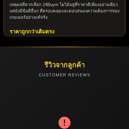
เหตุผลที่ควรเลือก 24Buym ไม่ได้อยู่ที่ราคาดีเพียงอย่างเดียว 
แต่ยังมีข้อดีอื่นๆ ที่ครอบคลุมและตอบสนองความต้องการของ
เกมเมอร์อย่างแท้จริง
ราคาถูกกว่าเติมตรง
ด้วยการจัดซื้อ Diamond ในปริมาณมากจากผู้ผลิต ทำให้ 
24Buym สามารถเสนอราคาที่ถูกกว่าการเติมผ่านระบบเกม
โดยตรงได้มากถึง 25-35% ผลประโยชน์จากการซื้อขายส่งนี้
เราไม่เก็บไว้คนเดียว แต่แบ่งปันให้กับลูกค้าทุกท่าน ทำให้คุณ
รีวิวจากลูกค้า
ได้ Diamond มากขึ้นในราคาเดียวกัน
CUSTOMER REVIEWS
เติมไวได้จริง 100%
ระบบอัตโนมัติที่พัฒนาขึ้นเฉพาะของ 24Buym ดำเนินงาน
แบบไม่หยุดพัก เพียงทำการชำระเงินเสร็จเรียบร้อย ใช้เวลาไม่
เกิน 2-5 นาที Diamond จะปรากฏในบัญชีเกมของท่านโดย
อัตโนมัติ ไม่จำเป็นต้องนั่งรอหรือติดตามสถานะ เพราะ
เทคโนโลยีที่ใช้รองรับความเร็วในการประมวลผลสูงสุด
มีโปรโมชันและโบนัส