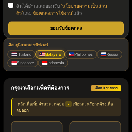
ฉันได้อ่านและยอมรับ
‘นโยบายความเป็นส่วน
ตัว’
และ
‘ข้อตกลงการใช้งาน’
แล้ว
ยอมรับข้อตกลง
เลือกภูมิภาคของเซิฟเวอร์
Thailand
Malaysia
Philippines
Russia
Singapore
Indonesia
กรุณาเลือกแพ็คที่ต้องการ
เลือก 0 รายการ
คลิกเพื่อเพิ่มจำนวน, กดปุ่ม
-
เพื่อลด, หรือกดค้างเพื่อ
ลบออก