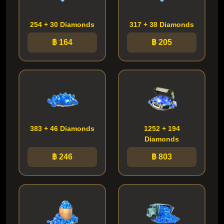
254 + 30 Diamonds
317 + 38 Diamonds
฿ 164
฿ 205
383 + 46 Diamonds
1252 + 194
Diamonds
฿ 246
฿ 803