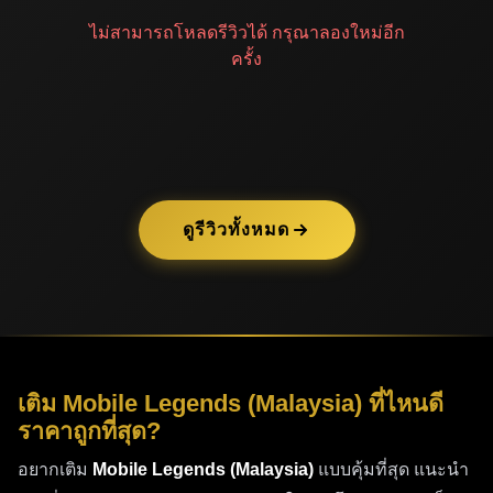
ไม่สามารถโหลดรีวิวได้ กรุณาลองใหม่อีก
เราเข้าใจดีว่าเกมเมอร์ชอบความคุ้มค่า นั่นคือเหตุผลที่ 
24Buym จัดโปรโมชันพิเศษอย่างต่อเนื่อง ทั้งดีลพิเศษสำหรับ
ครั้ง
สมาชิกใหม่ โบนัส Diamond เพิ่มเติมเมื่อซื้อในปริมาณที่
กำหนด รวมถึงระบบคะแนนสะสมที่แลกรับของรางวัลได้ 
โปรโมชันเหล่านี้ทำให้การ
เติมเกม Mobile Legends 
Malaysia
 ของคุณคุ้มเกินคาด
ช่องทางการจ่ายเงินที่หลากหลาย
ดูรีวิวทั้งหมด
เราจัดเตรียมตัวเลือกการชำระเงินให้ครอบคลุมทุกไลฟ์สไตล์
ของลูกค้า ไม่ว่าจะเป็น TrueMoney Wallet ที่นิยมใช้กันอย่าง
แพร่หลาย พร้อมเพย์ที่ยืดหยุ่น หรือการโอนเงินผ่านธนาคารที่
เชื่อถือได้ ทุกช่องทางการชำระเงินปลอดภัยและไม่มีค่าใช้
จ่ายเพิ่มเติมแอบแฝง
การซัพพอร์ตที่ยอดเยี่ยม
เติม Mobile Legends (Malaysia) ที่ไหนดี
ราคาถูกที่สุด?
ทีมงานคุณภาพของ 24Buym ให้บริการดูแลลูกค้าตลอดเวลา 
หากท่านพบปัญหาใดๆ เกี่ยวกับการ
เติมเกม Mobile Legends 
อยากเติม
Mobile Legends (Malaysia)
แบบคุ้มที่สุด แนะนำ
Malaysia
 สามารถสอบถามผ่านไลน์ออฟฟิเชียล Facebook 