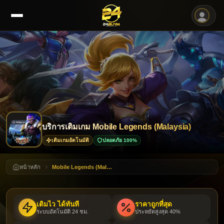
บริการเติมเกม Mobile Legends (Malaysia)
เติมเกมอัตโนมัติ
ปลอดภัย 100%
หน้าหลัก
Mobile Legends (Malaysia)
เติมไว ได้ทันที
ราคาถูกที่สุด
ระบบอัตโนมัติ 24 ชม.
ประหยัดสูงสุด 40%