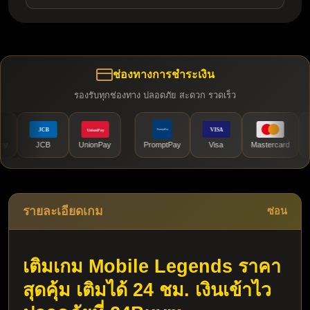
ช่องทางการชำระเงิน
รองรับทุกช่องทาง ปลอดภัย สะดวก รวดเร็ว
JCB
UnionPay
PromptPay
Visa
Mastercard
กสิ
รายละเอียดเกม
ซ่อน
เติมเกม Mobile Legends
 ราคา
สุดคุ้ม เติมได้ 24 ชม. เงินเข้าไว 