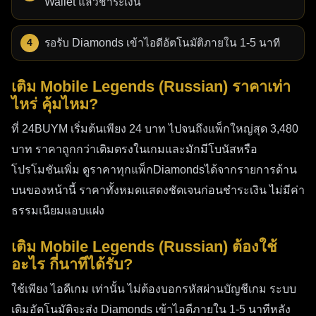
Wallet แล้วชำระเงิน
1. 
เติมเกม Mobile Legends
 กับ 24Buym 
รอรับ Diamonds เข้าไอดีอัตโนมัติภายใน 1-5 นาที
ปลอดภัยไหม
การรักษาความปลอดภัยเป็นสิ่งที่เราให้ความสำคัญสูงสุด 
เติม Mobile Legends (Russian) ราคาเท่า
ระบบของเราใช้การเข้ารหัสข้อมูลมาตรฐานสากล ไม่มีการ
เก็บรักษาข้อมูลส่วนบุคคลของลูกค้า และทุกการทำธุรกรรม
ไหร่ คุ้มไหม?
ผ่านระบบอัตโนมัติที่ปลอดภัย
ที่ 24BUYM เริ่มต้นเพียง 24 บาท ไปจนถึงแพ็กใหญ่สุด 3,480
บาท ราคาถูกกว่าเติมตรงในเกมและมักมีโบนัสหรือ
2. 
เติมเกม Mobile Legends
 กับ 24Buym ใช้
โปรโมชันเพิ่ม ดูราคาทุกแพ็กDiamondsได้จากรายการด้าน
เวลานานแค่ไหน
บนของหน้านี้ ราคาทั้งหมดแสดงชัดเจนก่อนชำระเงิน ไม่มีค่า
ระยะเวลาการดำเนินการอยู่ที่ประมาณ 2-5 นาที นับจากเวลา
ธรรมเนียมแอบแฝง
ที่ระบบได้รับการยืนยันการชำระเงิน Diamond จะถูกส่งเข้า
บัญชีเกมของท่านโดยอัตโนมัติ ซึ่งเร็วกว่าช่องทางอื่นๆ อย่าง
เห็นได้ชัด
เติม Mobile Legends (Russian) ต้องใช้
อะไร กี่นาทีได้รับ?
3. 
เติมเกม Mobile Legends
 กับ 24Buym ต้อง
ใช้เพียง ไอดีเกม เท่านั้น ไม่ต้องบอกรหัสผ่านบัญชีเกม ระบบ
สมัครสมาชิกก่อนไหม
เติมอัตโนมัติจะส่ง Diamonds เข้าไอดีภายใน 1-5 นาทีหลัง