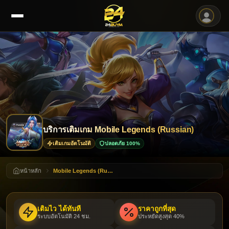
บริการเติมเกม Mobile Legends (Russian)
เติมเกมอัตโนมัติ
ปลอดภัย 100%
หน้าหลัก
Mobile Legends (Russian)
เติมไว ได้ทันที
ราคาถูกที่สุด
ระบบอัตโนมัติ 24 ชม.
ประหยัดสูงสุด 40%