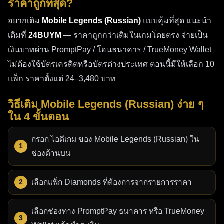
ราคาถูกที่สุด?
ความเชี่ยวชาญและประสิทธิภาพสูง
อยากเติม
Mobile Legends (Russian)
แบบคุ้มที่สุด แนะนำ
วิธีการ
เติมเกม Mobile Legends
เติมที่
24BUYM
— ราคาถูกกว่าเติมในเกมโดยตรง จ่ายเป็น
การเติมเพชรใน Mobile Legends: Bang Bang ผ่าน 24Buym 
เงินบาทผ่าน PromptPay / โอนธนาคาร / TrueMoney Wallet
ทำได้ง่าย ๆ ด้วยขั้นตอนเหล่านี้
ไม่ต้องใช้บัตรเครดิตหรือบัตรต่างประเทศ ตอนนี้มีให้เลือก 10
 - เข้าสู่เว็บไซต์ 24buym.com และค้นหาหมวดหมู่ Mobile 
แพ็ก ราคาตั้งแต่ 24–3,480 บาท
Legends: Bang Bang
 - 
คัดลอก UID จากในเกม Mobile Legends และกรอกข้อมูล
วิธีเติม Mobile Legends (Russian) ง่าย ๆ
บัญชีเกมของคุณให้ถูกต้อง
ใน 4 ขั้นตอน
 - 
เลือกแพ็กเกจเพชร (Diamond) ที่ต้องการเติมตามงบ
ประมาณของคุณ
กรอก ไอดีเกม ของ Mobile Legends (Russian) ใน
 - 
เลือกช่องทางการชำระเงินที่สะดวก และทำการชำระตาม
ช่องด้านบน
ยอดเงินที่แสดง
 - 
รอรับเพชรในเกมภายใน 1-3 นาที หลังจากระบบยืนยันการ
ชำระเงินแล้ว
เลือกแพ็ก Diamonds ที่ต้องการจากรายการราคา
 - 
เริ่มใช้เพชรเพื่อซื้อฮีโร่ใหม่ สกิน และไอเทมต่าง ๆ ได้ทันที
เลือกช่องทาง PromptPay ธนาคาร หรือ TrueMoney
คำถามที่พบบ่อย