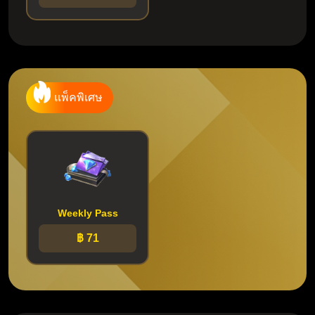
แพ็คพิเศษ
Weekly Pass
฿ 71