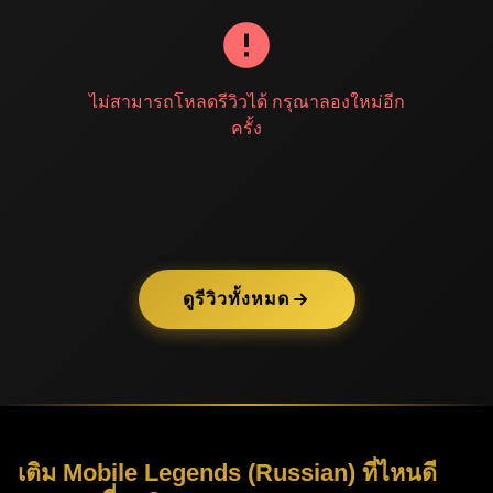
เราเข้าใจดีว่าเกมเมอร์ชอบความคุ้มค่า นั่นคือเหตุผลที่ 
24Buym จัดโปรโมชันพิเศษอย่างต่อเนื่อง ทั้งดีลพิเศษสำหรับ
สมาชิกใหม่ โบนัส Diamond เพิ่มเติมเมื่อซื้อในปริมาณที่
กำหนด รวมถึงระบบคะแนนสะสมที่แลกรับของรางวัลได้ 
ไม่สามารถโหลดรีวิวได้ กรุณาลองใหม่อีก
โปรโมชันเหล่านี้ทำให้การ
เติมเกม Mobile Legends
 ของคุณ
ครั้ง
คุ้มเกินคาด
ช่องทางการจ่ายเงินที่หลากหลาย
เราจัดเตรียมตัวเลือกการชำระเงินให้ครอบคลุมทุกไลฟ์สไตล์
ของลูกค้า ไม่ว่าจะเป็น TrueMoney Wallet ที่นิยมใช้กันอย่าง
แพร่หลาย พร้อมเพย์ที่ยืดหยุ่น หรือการโอนเงินผ่านธนาคารที่
เชื่อถือได้ ทุกช่องทางการชำระเงินปลอดภัยและไม่มีค่าใช้
ดูรีวิวทั้งหมด
จ่ายเพิ่มเติมแอบแฝง
การซัพพอร์ตที่ยอดเยี่ยม
ทีมงานคุณภาพของ 24Buym ให้บริการดูแลลูกค้าตลอดเวลา 
หากท่านพบปัญหาใดๆ เกี่ยวกับการ
เติมเกม Mobile Legends
สามารถสอบถามผ่านไลน์ออฟฟิเชียล Facebook Page หรือ
เติม Mobile Legends (Russian) ที่ไหนดี
ระบบ Live Chat ได้ทันที เราพร้อมแก้ไขและตอบคำถามด้วย