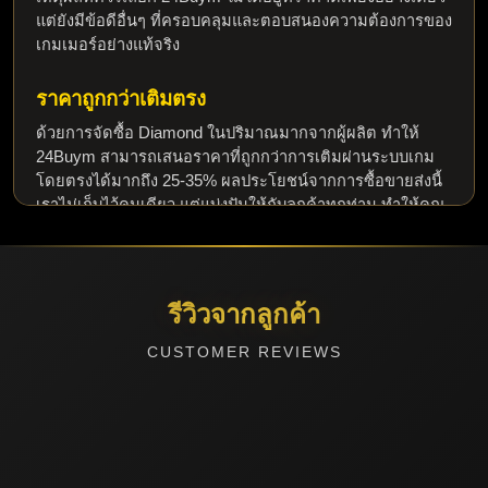
แต่ยังมีข้อดีอื่นๆ ที่ครอบคลุมและตอบสนองความต้องการของ
เกมเมอร์อย่างแท้จริง
ราคาถูกกว่าเติมตรง
ด้วยการจัดซื้อ Diamond ในปริมาณมากจากผู้ผลิต ทำให้ 
24Buym สามารถเสนอราคาที่ถูกกว่าการเติมผ่านระบบเกม
โดยตรงได้มากถึง 25-35% ผลประโยชน์จากการซื้อขายส่งนี้
เราไม่เก็บไว้คนเดียว แต่แบ่งปันให้กับลูกค้าทุกท่าน ทำให้คุณ
ได้ Diamond มากขึ้นในราคาเดียวกัน
เติมไวได้จริง 100%
รีวิวจากลูกค้า
ระบบอัตโนมัติที่พัฒนาขึ้นเฉพาะของ 24Buym ดำเนินงาน
แบบไม่หยุดพัก เพียงทำการชำระเงินเสร็จเรียบร้อย ใช้เวลาไม่
CUSTOMER REVIEWS
เกิน 2-5 นาที Diamond จะปรากฏในบัญชีเกมของท่านโดย
อัตโนมัติ ไม่จำเป็นต้องนั่งรอหรือติดตามสถานะ เพราะ
เทคโนโลยีที่ใช้รองรับความเร็วในการประมวลผลสูงสุด
มีโปรโมชันและโบนัส